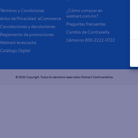
Términos y Condiciones
¿Cómo comprar en 
Tar
walmart.com.hn?
Aviso de Privacidad  eCommerce 
Otr
Preguntas frecuentes
Cancelaciones y devoluciones
- 
Cambio de Contraseña
Reglamento de promociones
- P
Llámanos 800-2222-0722
Walmart te escucha
Catálogo Digital
© 2026 Copyright. Todos los derechos reservados Walmart Centroamérica.