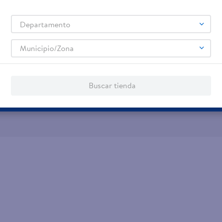
jeta de regalo
Tarjeta de Crédito
Aplic
Departamento
os servicios:
Remesas
Municipio/Zona
agos de servicios
Buscar tienda