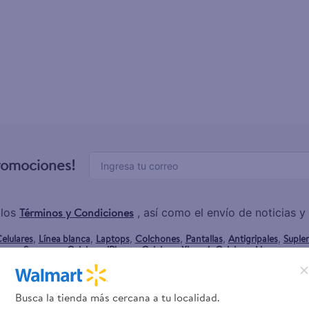
enus
promociones!
Términos y Condiciones
 los
, así como el envío de noticias 
elulares
Línea blanca
Laptops
Colchones
Pantallas
Antigripales
Suple
,
,
,
,
,
,
Samsung
Celulares iPhone
Celulares Xiaomi
Celulares Honor
,
,
,
.
Busca la tienda más cercana a tu localidad.
rvicios
Financiamiento
Trab