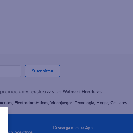
Suscribirme
Walmart Honduras
y promociones exclusivas de
.
mentos
Electrodomésticos
Videojuegos
Tecnología
Hogar
Celulares
,
,
,
,
,
Descarga nuestra App
aja con nosotros