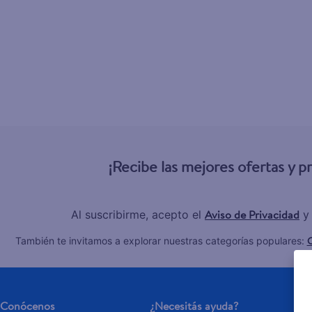
6
.
gillette v
7
.
dove
8
.
goodyear
9
.
pañales
10
.
aceite
¡Recibe las mejores ofertas y 
Aviso de Privacidad
Al suscribirme, acepto el
y
C
También te invitamos a explorar nuestras categorías populares:
Conócenos
¿Necesitás ayuda?
Se