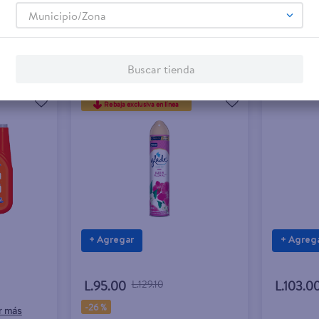
Municipio/Zona
Buscar tienda
Rebaja exclusiva en línea
+ Agregar
+ Agreg
L.95.00
L.129.10
L.103.0
-
26 %