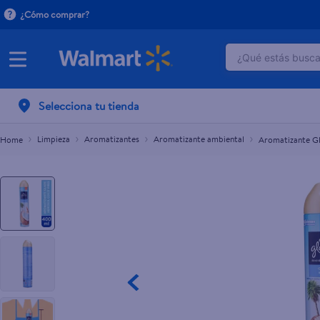
¿Cómo comprar?
¿Qué estás buscan
Aromatizante Glade Aerosol Coco Vibes - 400 ml
L.129.10
TÉRMINOS M
Selecciona tu tienda
1
.
dove uv
2
.
herbal es
Limpieza
Aromatizantes
Aromatizante ambiental
Aromatizante Gl
3
.
ego
4
.
serums co
5
.
gillette v
6
.
dove
7
.
pañales
8
.
aceite
9
.
goodyear