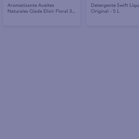
Aromatizante Aceites
Detergente Swift Liqu
Naturales Glade Elixir Floral 3
Original - 5 L
Repuestos 21ml c/u