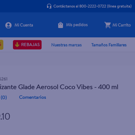
Contáctanos al 800-2222-0722
(línea gratuita)
Mis pedidos
Mi Carrito
+ Agregar
S
REBAJAS
Nuestras marcas
Tamaños Familiares
6261
zante Glade Aerosol Coco Vibes - 400 ml
Comentarios
(
0
)
.10