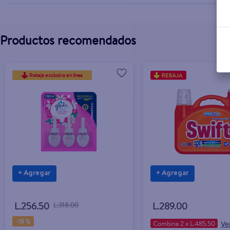
Productos recomendados
Rebaja exclusiva en línea
+ Agregar
+ Agregar
L.256.50
L.318.00
L.289.00
-
19 %
Combina 2 x L.485.50