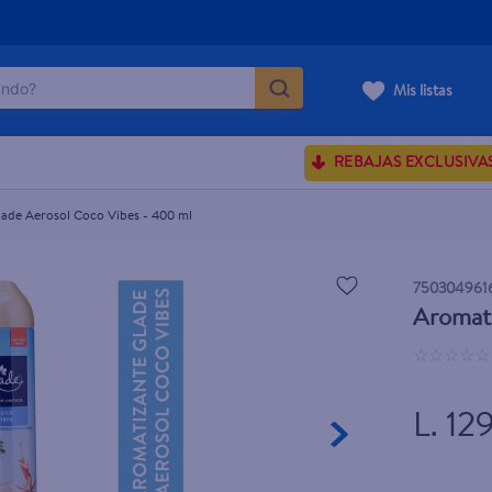
do?
Mis listas
ÁS BUSCADOS
REBAJAS EXCLUSIVA
sences
ade Aerosol Coco Vibes - 400 ml
rporales dove
750304961
Aromati
enus
☆
☆
☆
☆
☆
L. 129