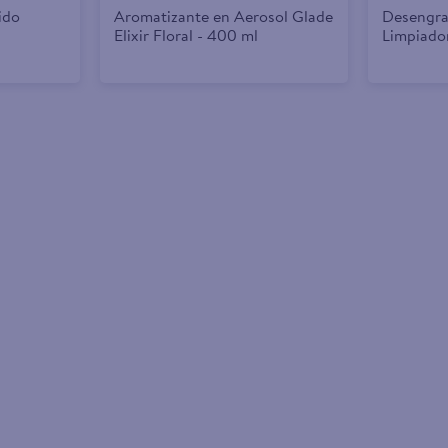
ido
Aromatizante en Aerosol Glade
Desengra
Elixir Floral - 400 ml
Limpiado
Naranja 