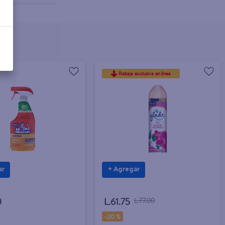
Rebaja exclusiva en línea
ar
+ Agregar
0
L.61.75
L.77.00
-
20 %