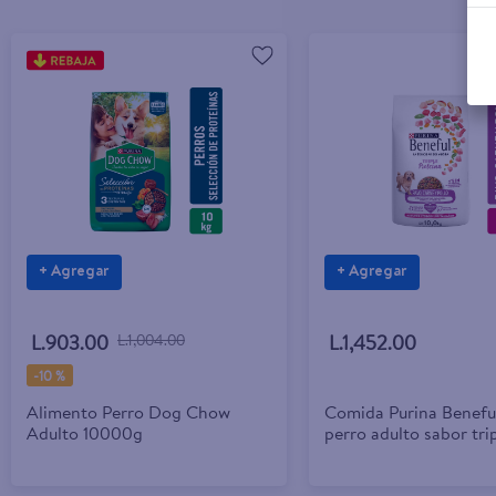
+ Agregar
+ Agregar
L.903.00
L.1,004.00
L.1,452.00
-
10 %
Alimento Perro Dog Chow
Comida Purina Benefu
Adulto 10000g
perro adulto sabor tri
proteína - 10 kg