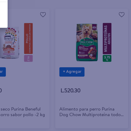
ar
+ Agregar
0
L.520.30
 seco Purina Beneful
Alimento para perro Purina
orro sabor pollo -2 kg
Dog Chow Multiproteína todos
los tamaños - 3.75 kg