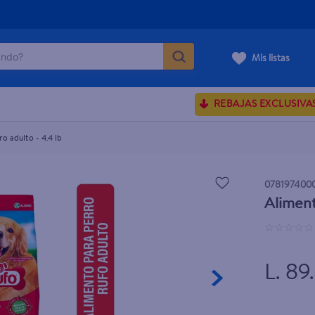
do?
Mis listas
ÁS BUSCADOS
REBAJAS EXCLUSIVA
sences
o adulto - 4.4 lb
rporales dove
078197400
Aliment
enus
☆
☆
☆
☆
☆
L. 89