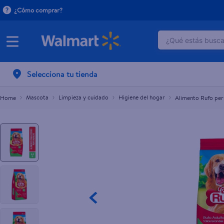
¿Cómo comprar?
¿Qué estás buscan
Alimento Rufo perro adulto - 4.4 lb
L.89.50
TÉRMINOS M
Selecciona tu tienda
1
.
dove uv
2
.
herbal es
Mascota
Limpieza y cuidado
Higiene del hogar
Alimento Rufo perr
3
.
ego
4
.
serums co
5
.
gillette v
6
.
dove
7
.
pañales
8
.
aceite
9
.
goodyear