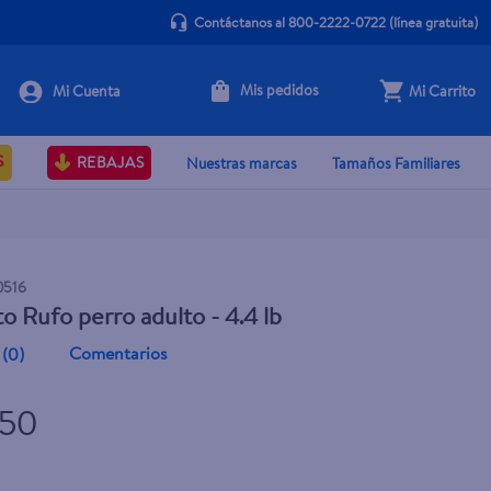
Contáctanos al 800-2222-0722
(línea gratuita)
Mis pedidos
Mi Carrito
+ Agregar
S
REBAJAS
Nuestras marcas
Tamaños Familiares
0516
o Rufo perro adulto - 4.4 lb
Comentarios
(
0
)
.50