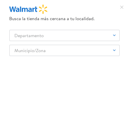
Busca la tienda más cercana a tu localidad.
¿Qué estás buscando?
Departamento
TÉRMINOS MÁS BUSCADOS
Selecciona tu tienda
1
.
crema dove serum
Municipio/Zona
Mascota
Limpieza y cuidado
Higiene y Grooming
2
.
herbal essences
Alimento Don Gato Para Gato Adulto - 1kg
3
.
dove uv
4
.
ego
5
.
serums corporales dove
6
.
gillette venus
:
7441011053976
7
.
dove
Alimento Don Gato Para Gato Adulto - 1kg
8
.
goodyear
Comentarios
9
.
pañales