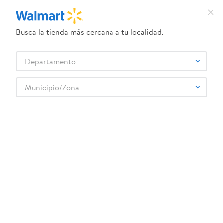
Busca la tienda más cercana a tu localidad.
¿Qué estás buscando?
Departamento
TÉRMINOS MÁS BUSCADOS
Selecciona tu tienda
1
.
crema dove serum
Municipio/Zona
Mascota
Limpieza y cuidado
Higiene del hogar
2
.
herbal essences
Alimento Dogui Bienestar Adulto - 7.5 Kg
3
.
dove uv
4
.
ego
5
.
gillette venus
6
.
serums corporales dove
:
7423372903725
7
.
dove
Alimento Dogui Bienestar Adulto - 7.5 Kg
8
.
pañales
Comentarios
☆
☆
☆
☆
☆
(
0
)
9
.
aceite