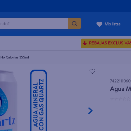
do?
Mis listas
ÁS BUSCADOS
REBAJAS EXCLUSIVA
sences
 No Calorias 355ml
rporales dove
742211106
enus
Agua Mi
☆
☆
☆
☆
☆