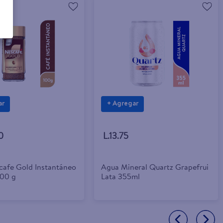
ar
+ Agregar
0
L.13.75
cafe Gold Instantáneo
Agua Mineral Quartz Grapefrui
100 g
Lata 355ml