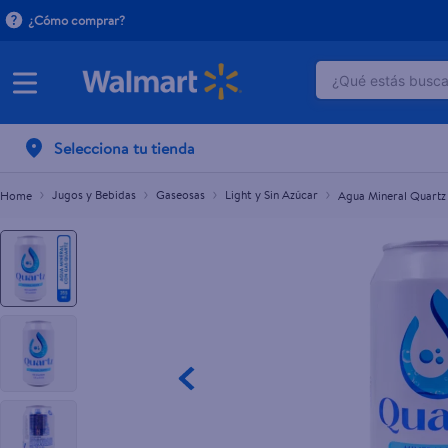
¿Cómo comprar?
¿Qué estás buscan
Agua Mineral Quartz No Calorias 355ml
TÉRMINOS M
Selecciona tu tienda
1
.
dove uv
2
.
herbal es
Jugos y Bebidas
Gaseosas
Light y Sin Azúcar
Agua Mineral Quartz
3
.
ego
4
.
serums co
5
.
gillette v
6
.
dove
7
.
pañales
8
.
aceite
9
.
goodyear