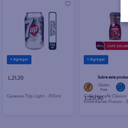
+ Agregar
+ Agregar
Sobre este produ
L.21.20
Gluten
free
Gaseosa 7Up Light - 355ml
Café Nescafé Clásico
L.251.90
Instantáneo Frasco - 