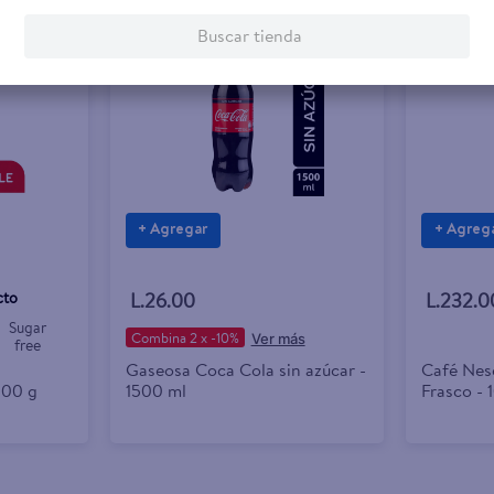
Buscar tienda
+ Agregar
+ Agreg
cto
L.26.00
L.232.0
Sugar
Combina 2 x -10%
free
Gaseosa Coca Cola sin azúcar -
Café Nes
200 g
1500 ml
Frasco - 