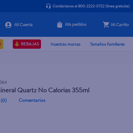
Contáctanos al 800-2222-0722
(línea gratuita)
Mis pedidos
Mi Carrito
Agotado
S
REBAJAS
Nuestras marcas
Tamaños Familiares
0064
neral Quartz No Calorias 355ml
Comentarios
(
0
)