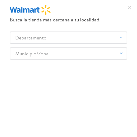
Busca la tienda más cercana a tu localidad.
¿Qué estás buscando?
Departamento
TÉRMINOS MÁS BUSCADOS
Selecciona tu tienda
1
.
crema dove serum
Municipio/Zona
Abarrotes
Enlatados y Conservas
Aceitunas
2
.
herbal essences
Aceituna Excelencia Kalamata 420gr
3
.
dove uv
4
.
ego
5
.
serums corporales dove
6
.
gillette venus
:
8410971035802
7
.
dove
Aceituna Excelencia Kalamata 420gr
8
.
goodyear
Comentarios
9
.
pañales