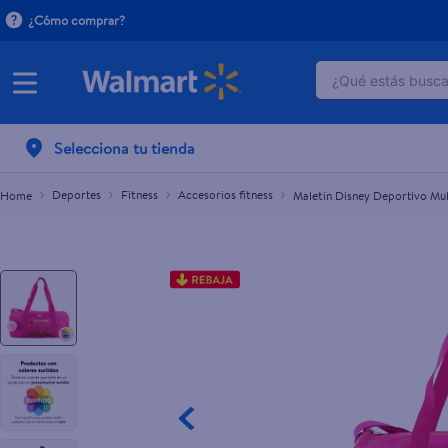
¿Cómo comprar?
¿Qué estás buscan
Maletín Disney Deportivo Multiusos
L.350.00
L.495.00
TÉRMINOS M
Selecciona tu tienda
1
.
dove uv
2
.
herbal es
Deportes
Fitness
Accesorios fitness
Maletín Disney Deportivo Mul
3
.
ego
4
.
serums co
5
.
gillette v
6
.
dove
7
.
pañales
8
.
aceite
9
.
goodyear