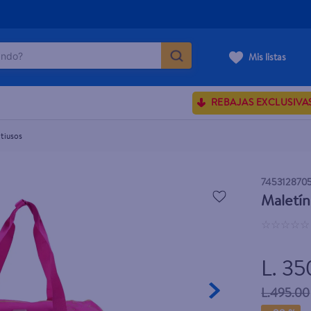
do?
Mis listas
ÁS BUSCADOS
REBAJAS EXCLUSIVA
sences
tiusos
rporales dove
745312870
Maletín
enus
☆
☆
☆
☆
☆
L. 35
L.495.00