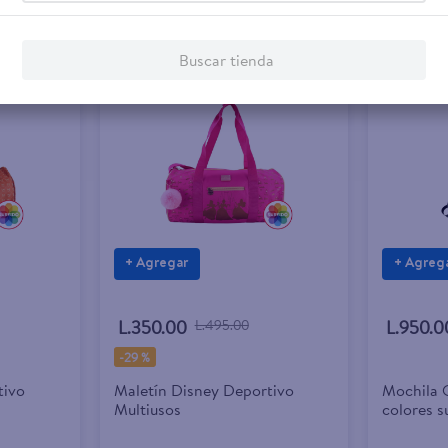
Buscar tienda
+ Agregar
+ Agreg
L.350.00
L.495.00
L.950.0
-
29 %
tivo
Maletín Disney Deportivo
Mochila O
Multiusos
colores s