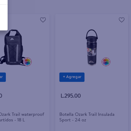
ar
+ Agregar
0
L.295.00
zark Trail waterproof
Botella Ozark Trail Insulada
urtidos - 18 L
Sport - 24 oz