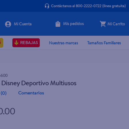
Contáctanos al 800-2222-0722
(línea gratuita)
Mis pedidos
Mi Carrito
+ Agregar
S
REBAJAS
Nuestras marcas
Tamaños Familiares
5600
 Disney Deportivo Multiusos
Comentarios
(
0
)
0.00