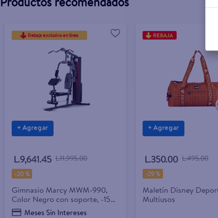
Productos recomendados
Rebaja exclusiva en línea
+ Agregar
+ Agregar
L.9,641.45
L.11,995.00
L.350.00
L.495.00
-
20 %
-
29 %
Gimnasio Marcy MWM-990,
Maletín Disney Depor
Color Negro con soporte, -150
Multiusos
Lb
Meses Sin Intereses