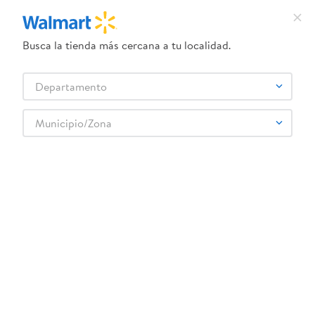
Busca la tienda más cercana a tu localidad.
¿Qué estás buscando?
Departamento
TÉRMINOS MÁS BUSCADOS
Selecciona tu tienda
1
.
crema dove serum
Municipio/Zona
Deportes
Fitness
Accesorios fitness
2
.
herbal essences
Maletín Disney Deportivo Multiusos
3
.
dove uv
4
.
ego
5
.
serums corporales dove
6
.
gillette venus
:
7453128705624
7
.
dove
Maletín Disney Deportivo Multiusos
8
.
goodyear
Comentarios
9
.
pañales