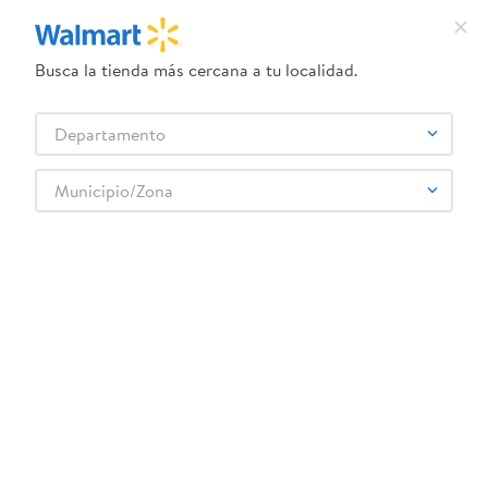
Busca la tienda más cercana a tu localidad.
¿Qué estás buscando?
Departamento
TÉRMINOS MÁS BUSCADOS
Selecciona tu tienda
1
.
herbal essences
Municipio/Zona
Abarrotes
Café, Té y Sustitutos
Café Molido
2
.
dove uv
Café Passion Molido tueste especial - 453 g
3
.
crema dove serum
4
.
gillette venus
5
.
ego
6
.
serums corporales dove
:
7421304200010
7
.
dove
Café Passion Molido tueste especial - 453 g
8
.
desodorante dove
Comentarios
9
.
pañales