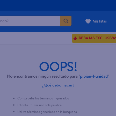
do?
Mis listas
ÁS BUSCADOS
REBAJAS EXCLUSIVA
sences
OOPS!
rporales dove
No encontramos ningún resultado para "
pipian-1-unidad
"
enus
¿Qué debo hacer?
Comprueba los términos ingresados
Intenta utilizar una sola palabra
Utiliza términos genéricos en la búsqueda