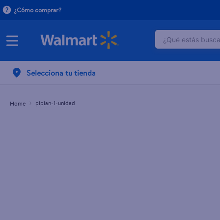
¿Cómo comprar?
¿Qué estás buscan
TÉRMINOS M
Selecciona tu tienda
1
.
dove uv
2
.
herbal es
pipian-1-unidad
3
.
ego
4
.
serums co
5
.
gillette v
6
.
dove
7
.
pañales
8
.
aceite
9
.
goodyear