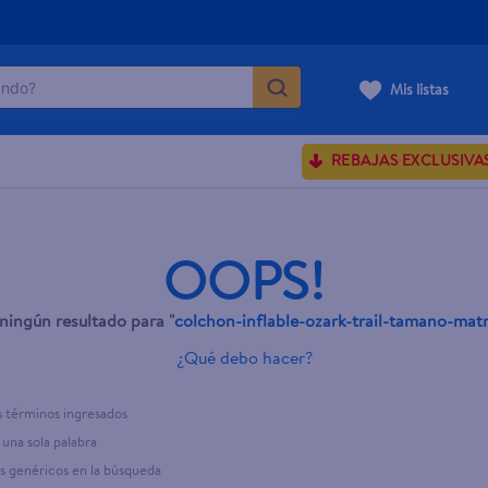
do?
Mis listas
ÁS BUSCADOS
REBAJAS EXCLUSIVA
sences
OOPS!
rporales dove
ingún resultado para "
colchon-inflable-ozark-trail-tamano-mat
enus
¿Qué debo hacer?
 términos ingresados
r una sola palabra
os genéricos en la búsqueda