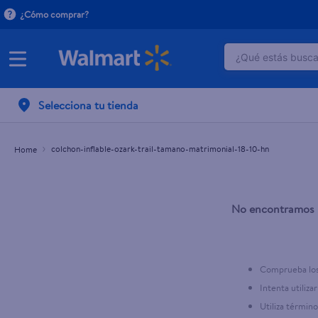
¿Cómo comprar?
¿Qué estás buscan
TÉRMINOS M
Selecciona tu tienda
1
.
dove uv
2
.
herbal es
colchon-inflable-ozark-trail-tamano-matrimonial-18-10-hn
3
.
ego
4
.
serums co
No encontramos n
5
.
gillette v
6
.
dove
7
.
pañales
Comprueba los
8
.
aceite
Intenta utiliza
Utiliza términ
9
.
goodyear