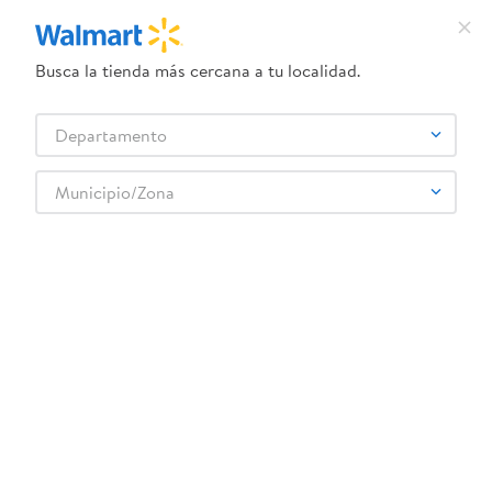
Busca la tienda más cercana a tu localidad.
¿Qué estás buscando?
Departamento
TÉRMINOS MÁS BUSCADOS
Selecciona tu tienda
1
.
crema dove serum
Municipio/Zona
Artículos para el hogar
Decoración y Muebles
2
.
herbal essences
Silla, Sillones y Bancos
Sillón Mainstays reclinable color café
3
.
dove uv
4
.
ego
5
.
gillette venus
6
.
serums corporales dove
:
6939127396847
7
.
dove
Sillón Mainstays reclinable color café
8
.
pañales
Comentarios
9
.
aceite