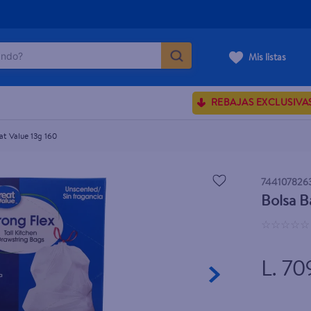
do?
Mis listas
ÁS BUSCADOS
REBAJAS EXCLUSIVA
sences
at Value 13g 160
rporales dove
744107826
Bolsa B
enus
☆
☆
☆
☆
☆
L. 70