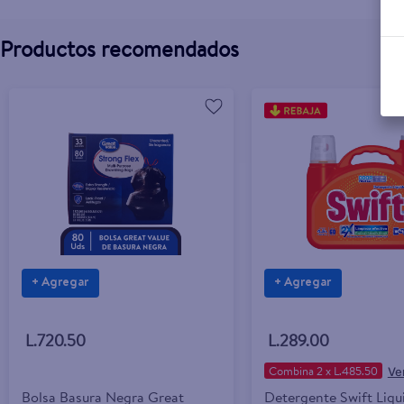
Productos recomendados
+ Agregar
+ Agregar
L.720.50
L.289.00
Combina 2 x L.485.50
Bolsa Basura Negra Great
Detergente Swift Liqu