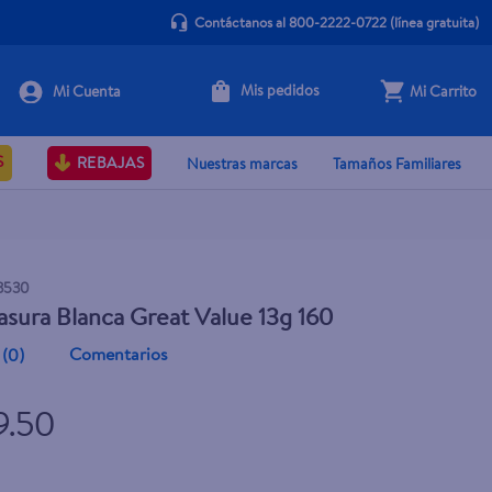
Contáctanos al 800-2222-0722
(línea gratuita)
Mis pedidos
Mi Carrito
+ Agregar
S
REBAJAS
Nuestras marcas
Tamaños Familiares
3530
asura Blanca Great Value 13g 160
Comentarios
(
0
)
9.50