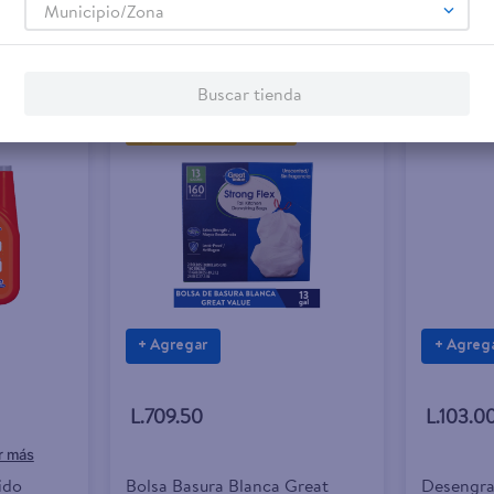
Municipio/Zona
Buscar tienda
Rebaja exclusiva en línea
+ Agregar
+ Agreg
L.709.50
L.103.0
ido
Bolsa Basura Blanca Great
Desengra