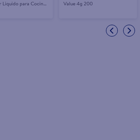
r Liquido para Cocinas
Value 4g 200
- 650 ml