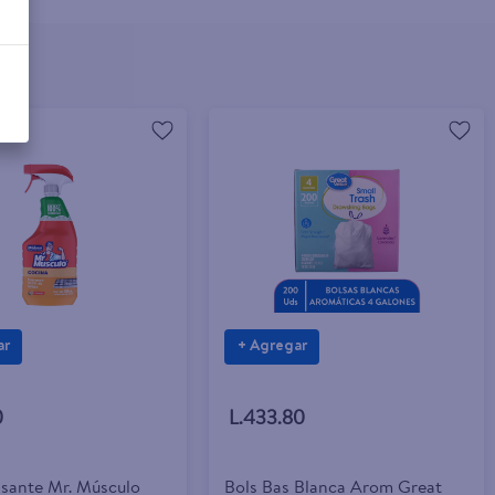
ar
+ Agregar
0
L.433.80
sante Mr. Músculo
Bols Bas Blanca Arom Great