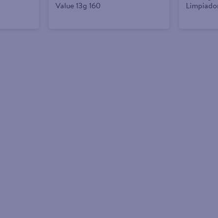
Value 13g 160
Limpiado
Naranja 