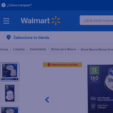
¿Cómo comprar?
¿Qué estás buscan
Bolsa Basura Blanca Great Value 13g 160
L.709.50
TÉRMINOS M
Selecciona tu tienda
1
.
dove uv
2
.
herbal es
Limpieza
Desechables
Bolsas para Basura
Bolsa Basura Blanca Gre
3
.
ego
Rebaja exclusiva en línea
4
.
serums co
5
.
gillette v
6
.
dove
7
.
pañales
8
.
aceite
9
.
goodyear