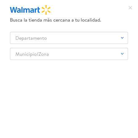
Busca la tienda más cercana a tu localidad.
¿Qué estás buscando?
Departamento
TÉRMINOS MÁS BUSCADOS
Selecciona tu tienda
1
.
crema dove serum
Municipio/Zona
2
.
herbal essences
sanrio-figuras-articuladas-8in-1
3
.
dove uv
OOPS!
4
.
ego
5
.
serums corporales dove
No encontramos ningún resultado para
"
sanrio-figuras-articuladas-8in-1
"
6
.
gillette venus
¿Qué debo hacer?
7
.
dove
8
.
goodyear
Comprueba los términos ingresados
Intenta utilizar una sola palabra
9
.
pañales