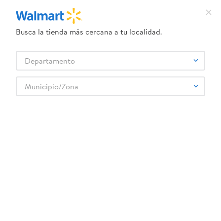
Busca la tienda más cercana a tu localidad.
¿Qué estás buscando?
Departamento
TÉRMINOS MÁS BUSCADOS
Selecciona tu tienda
1
.
crema dove serum
Municipio/Zona
Electrónica
Televisores
Accesorios para TV
2
.
dove uv
Cable Usb Ge A A Usb B 1 8m
3
.
herbal essences
4
.
ego
5
.
serums corporales dove
6
.
gillette venus
:
0030878345057
7
.
pañales
Cable Usb Ge A A Usb B 1 8m
8
.
goodyear
Comentarios
☆
☆
☆
☆
☆
(
0
)
9
.
dove