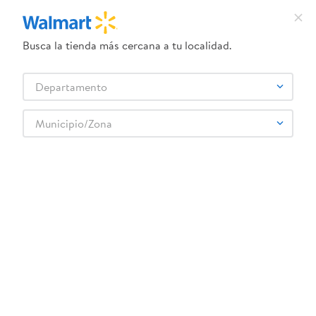
Busca la tienda más cercana a tu localidad.
¿Qué estás buscando?
Departamento
TÉRMINOS MÁS BUSCADOS
Selecciona tu tienda
1
.
crema dove serum
Municipio/Zona
Jugos y Bebidas
Jugos y Néctares
Jugo de Frutas
2
.
herbal essences
Aloe Vera Sula Bote 1500 Ml
3
.
dove uv
4
.
ego
5
.
serums corporales dove
6
.
gillette venus
:
7421000847205
7
.
dove
Aloe Vera Sula Bote 1500 Ml
8
.
goodyear
Comentarios
9
.
pañales