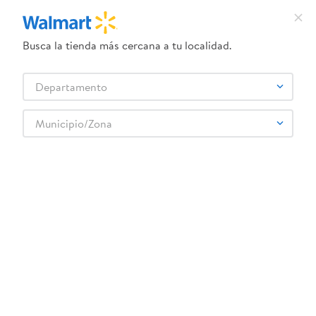
Busca la tienda más cercana a tu localidad.
¿Qué estás buscando?
Departamento
TÉRMINOS MÁS BUSCADOS
Selecciona tu tienda
1
.
crema dove serum
Municipio/Zona
Abarrotes
Especias y Sazonadores
Sal y Condimentos
2
.
dove uv
Sal Yodada Fina Crissal - 1000 g
3
.
herbal essences
4
.
ego
5
.
serums corporales dove
6
.
gillette venus
:
0767330195508
7
.
pañales
Sal Yodada Fina Crissal - 1000 g
8
.
goodyear
Comentarios
9
.
dove