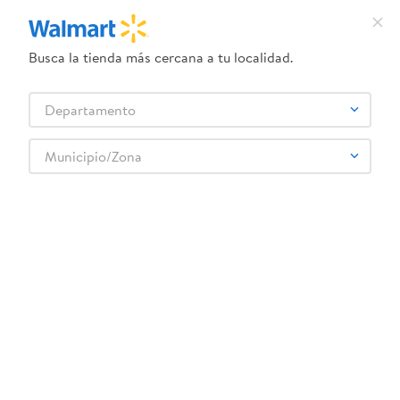
Busca la tienda más cercana a tu localidad.
¿Qué estás buscando?
Departamento
TÉRMINOS MÁS BUSCADOS
Selecciona tu tienda
1
.
crema dove serum
Municipio/Zona
Abarrotes
Pastas
Pasta Especial
2
.
herbal essences
Chao Mein Vigui Chop Suey Pollo - 245 g
3
.
dove uv
4
.
ego
5
.
serums corporales dove
6
.
gillette venus
:
0014979111179
7
.
dove
Chao Mein Vigui Chop Suey Pollo - 245 g
8
.
goodyear
Comentarios
9
.
pañales