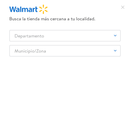
Busca la tienda más cercana a tu localidad.
¿Qué estás buscando?
Departamento
TÉRMINOS MÁS BUSCADOS
Selecciona tu tienda
1
.
dove uv
Municipio/Zona
2
.
herbal essences
3
.
ego
4
.
serums corporales dove
5
.
gillette venus
6
.
dove
7
.
pañales
8
.
aceite
9
.
goodyear