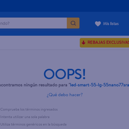
do?
Mis listas
ÁS BUSCADOS
REBAJAS EXCLUSIVA
sences
OOPS!
rporales dove
contramos ningún resultado para "
led-smart-55-lg-55nano77sr
enus
¿Qué debo hacer?
Comprueba los términos ingresados
Intenta utilizar una sola palabra
Utiliza términos genéricos en la búsqueda