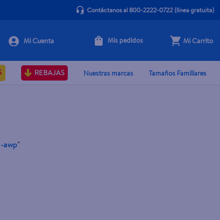
Contáctanos al 800-2222-0722
(línea gratuita)
Mis pedidos
Mi Carrito
S
REBAJAS
Nuestras marcas
Tamaños Familiares
a-awp
"