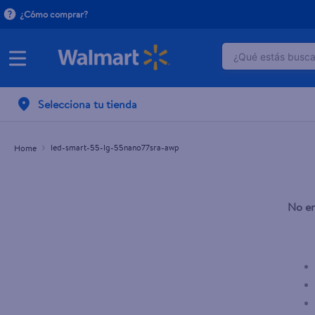
¿Cómo comprar?
¿Qué estás buscan
TÉRMINOS M
Selecciona tu tienda
1
.
dove uv
2
.
herbal es
led-smart-55-lg-55nano77sra-awp
3
.
ego
4
.
serums co
No en
5
.
gillette v
6
.
dove
7
.
pañales
8
.
aceite
9
.
goodyear