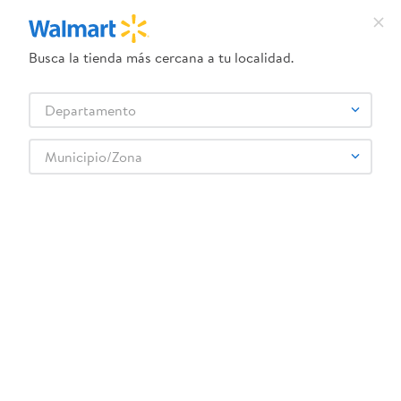
Busca la tienda más cercana a tu localidad.
¿Qué estás buscando?
Departamento
TÉRMINOS MÁS BUSCADOS
Selecciona tu tienda
1
.
dove uv
Municipio/Zona
2
.
herbal essences
huevitos-de-mani-confitado-170gr
3
.
ego
OOPS!
4
.
serums corporales dove
5
.
gillette venus
No encontramos ningún resultado para
"
huevitos-de-mani-confitado-170gr
"
6
.
dove
¿Qué debo hacer?
7
.
pañales
8
.
aceite
Comprueba los términos ingresados
Intenta utilizar una sola palabra
9
.
goodyear