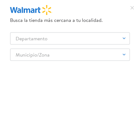
Busca la tienda más cercana a tu localidad.
¿Qué estás buscando?
Departamento
TÉRMINOS MÁS BUSCADOS
Selecciona tu tienda
1
.
crema dove serum
Municipio/Zona
Abarrotes
Salsa, Aderezos y Vinagre
Salsa Picante
2
.
herbal essences
Salsa Tabasco Picante Brand - 150ml
3
.
dove uv
4
.
ego
5
.
gillette venus
6
.
serums corporales dove
:
0011210000155
7
.
dove
Salsa Tabasco Picante Brand - 150ml
8
.
pañales
Comentarios
9
.
aceite