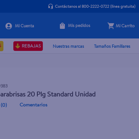
Contáctanos al 800-2222-0722
(línea gratuita)
Mis pedidos
Mi Carrito
Agotado
S
REBAJAS
Nuestras marcas
Tamaños Familiares
9383
arabrisas 20 Plg Standard Unidad
Comentarios
(
0
)