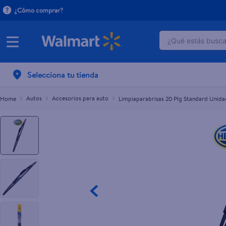
¿Cómo comprar?
¿Qué estás buscan
Limpiaparabrisas 20 Plg Standard Unidad
TÉRMINOS M
Selecciona tu tienda
1
.
dove uv
2
.
herbal es
Autos
Accesorios para auto
Limpiaparabrisas 20 Plg Standard Unida
3
.
ego
4
.
serums co
5
.
gillette v
6
.
dove
7
.
pañales
8
.
aceite
9
.
goodyear