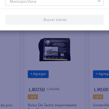
Municipio/Zona
Buscar tienda
Rebaja exclusiva en línea
+ Agregar
+ Agreg
L.807.50
L.950.00
L.90.00
-
15 %
-
25 %
 de piso
Bolsa De Techo Impermeable
Sombrilla