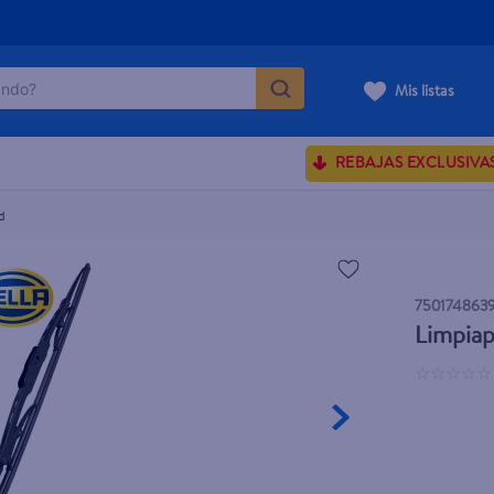
do?
Mis listas
ÁS BUSCADOS
REBAJAS EXCLUSIVA
sences
d
rporales dove
750174863
enus
Limpiap
☆
☆
☆
☆
☆