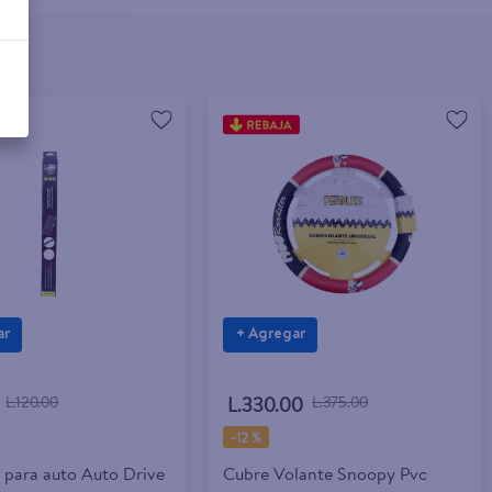
ar
+ Agregar
L.120.00
L.330.00
L.375.00
-
12 %
 para auto Auto Drive
Cubre Volante Snoopy Pvc