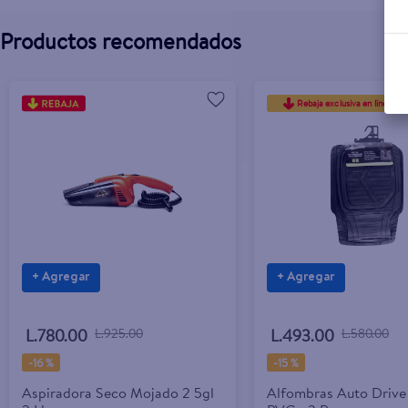
Productos recomendados
Rebaja exclusiva en línea
+ Agregar
+ Agregar
L.780.00
L.925.00
L.493.00
L.580.00
-
16 %
-
15 %
Aspiradora Seco Mojado 2 5gl
Alfombras Auto Drive