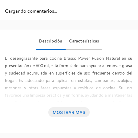
Cargando comentarios…
Descripción
Características
El desengrasante para cocina Brasso Power Fusion Natural en su 
presentación de 600 ml, está formulado para ayudar a remover grasa 
y suciedad acumulada en superficies de uso frecuente dentro del 
hogar. Es adecuado para aplicar en estufas, campanas, azulejos, 
mesones y otras áreas expuestas a residuos de cocina. Su uso 
favorece una limpieza práctica y uniforme, ayudando a mantener las 
superficies en mejores condiciones de higiene y apariencia. Resulta 
funcional para la rutina diaria de limpieza, ya que su formato facilita la 
MOSTRAR MÁS
aplicación y el manejo en distintas tareas domésticas relacionadas 
con el cuidado de la cocina.
