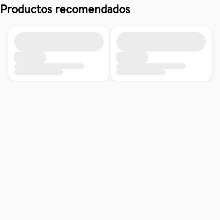
Información del producto: La información de este producto es 
Productos recomendados
proporcionada por fabricantes y distribuidores y te recomendamos 
verificar las especificaciones con el fabricante para obtener detalles 
más actualizados.