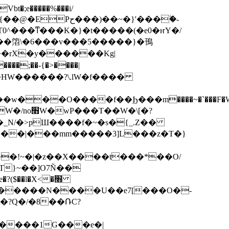
bt�;e�����%���i/
T0^���ͳ���K�}�t�����(�e0�ҥY�/
��rX�y������Kg|
��O����f��Ϧ���m����~�`���F�W����
N/�>pШ����f�~�s�{_.Z��
���!~�|�z��X����t���*��O/
T}~��]O7Ñ��
$��l�X<�׫