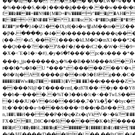
��ˣ�u[�-��"�$�� �[��LW�=w��`
�%��i��S,�i�}��t��ġ���y�.��w���r�
f��ʫ����+��N9��{M�D+�%'����r"���j| �AH��
�[��+�N�\��`�*L�JJ�xcK~�*��Dq���*�!9�
�Z��*)۷��}4�iZ1��IXy8[�ӛ�w뫻aM��m�(Z��8 R�c}�:��
�Ƿ�،����p �4��t����������q����
(��-/^�a5_��[{���c�kLM�O�mX1���*2��.�޻�O�.�.�t�lnL˯�c�nՏ��|+�zw�������fW�JG���JK!ʓ�E
��Ǫt���7�t�߂&�F�ƒ���rC2�,�W�<�9=J���΄�H�q`���9BƎ���*����"���+��w�W����|
�X�<`E�1�>�#},�y�ߌ�6���'� pc�x��� �*��tΜ�.���خ��.���(2Ǯ��ؚ�C玥���|l�H!�|b�rbO�}Aۙ� �菑
���y
ݪju������ێ�%��B��M���&S�Ȟ�z�X{ '�� ���#�TR�ρ���|*~��"��h��xasT��� ��*�G` ٢�Ѧ�'�
r��f�*u�8
� U *���*z\�����Z��V�ч.}�LN{ߍ���X�k�� �G����%���-8QIh}��/�x�b
�8�\hj�AE����@��st�3�E6g��,�C��3��G���b�NNVw[p����B�Nڳ�ۓ
����R��Ww��pȾ��=����ͮ3{�V�� ��Ӟ��r�����Zw� 2�Z� U����\ߚk9�Xv��w.tہ�ADN  �����0i)�I�o)�Ek
�/���NI@�T����ʏm
Ļ�z87R��>�y� ��
��b�~����.�%T�3��k�!c�<��TwLS��
�1��JU)�V�6d���$��,7�Yk�Ǯ�"�byc�
H;�'��[��a~h���&���=B��r�݇߷#��:L;D?JLG�P
n,1��U��ёI����P�f�q�Zx�qVkV�>�Ҩ7'�\���(
FX�Σ�R_DñC�#�$[(�����K�b]����
��š�j# O��y��6L2��f�ɳ
�2������{����E�b�{r��S[?�����v���1(�%�*ܰ�l
�d�/HF����(D���9�l,�� ��8xO �j)�ӎ