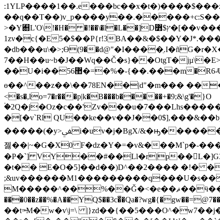
:1YLP����1��.e���bc��x�t�)����$��
��q��T��)v_p����y��.�����+c:S��c�u�i���\ym"��[�T )Z��6=��
>�Y﬋L'O\!�H� �!��\�l�L��]Dץ$߻�[��v���u>��Iǉ
1zv�c{�E5�$��P{r!3BA��&�$��Y�J*.
�db���u\�>;ϴ(9��d@"�I����ֵ.I�ñG�r�
7��H��u~b�J��Wq��Č�s}��OtgT�jµ\
��U�i��56޺�=�%�-{��.���m�R6-ͥU"i�7(n� �3h;1Fͬ��]2;�s�υ�2�q���i}��ut��c�Y�u�j�cݞ��o����I;3v+t�[!
ɵ��^��z��\��78EN��|d"�m��� ����
<�s�,lo=7�r���p|k�B���b�����+�9;&\g'�}O
۬�2Q�j�Oz�c��'Zv���u�7���Lhs���
�[�v`Rl QU��ke��v��J��0$],���&��b
�����(�y>ﱽi�uv�j�BgX/&�ԣ�������M�`s�G.K<��˧�[�3+ͮ�P�������lnբ��R(e�z���R��.��xpcG-;��j��tYG�ɾ�7
젫��|~�G�X0 F�dz�Y�=�v&���M`p�-������ݬ�Y��w:jǴ��nr����wK H�
�P�`] VY��#��Ll�r|p��L�]G
�t�� E�O�5]��d��)D^��2���� �!� �
;&uv������M1���������q���U�s��
M�����^��%��Ǧ�<�e��ޘ��ӵ��x�X{.���7\�rL��5���L��[�x��o�!y��D�oU�,�w���#fT:+�ṇ�[ez�ĕ�V�(}���WZy~�ʜ�3}
���0��z��%�A��YQ$��3c�͋�Qa�?wg�{�gw��=@7��
��t=̶M�w�v\j=\ |}zd��{��5���O^�w7��j