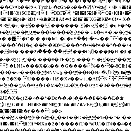
�(�G9�~��y~��m@�.� �T���L$j�HpB�
t��
Q];��lt.[Fyohレ�zGn�k���낅Vxt@ �.����o
�I�^3i}$OB�Ę^��_0BF�),*�����5�$�Q�>K��<��
�[�h��pe�tD� z�s�C�� A�� �$��`��˘XǤ��K�0�:Χ
�i������.�cs'� `�q:F�?��� �ڀA-l�>����pgfv�ZṈ�
��,���å������ Uk�wA�:�� �ɬW_
����9�-q}
�`�:tO=(�4�:d/
!ƈq����� ���s��w��?� LP�ء�WpD�e@D��>��|
���MP�4����IP!� �XB�,�� c��d�� ��4Г-
Y8w ��@Â�=�T�M�EE���aY�8����
$�
ՄE�X�q{Z�<��*�Do��.�(�̜���E�b��E�dr
�= .H��ES���N��"�4d)��Z�AŒF Ug��� � h�T �
/��6����h�ŕ ��� _a�c-
��X��E�Yu�_��1��D��%��#�`��ᐞ�4
Xu�2�]����fU�*#[Uݨ�lT4��4����� �u���'!��ZK�V��J2_ i%!
���B���F�ҕ��S����@�����f��&.�;PZ�Z��