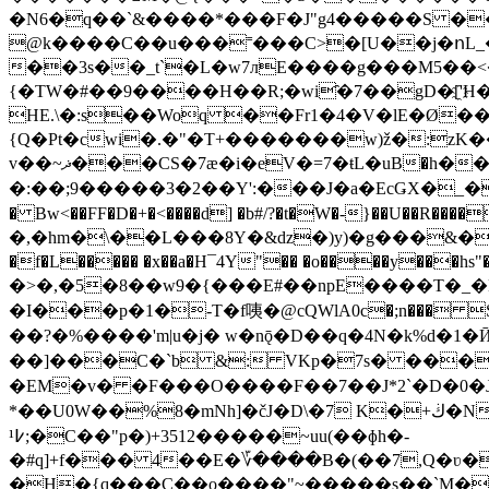
�N6�q��`&����*���F�J"g4�����S ��?d
@k����C��u���˭���C>�[U��j�ոL_
��3s��_t`�L�w7лE����g���M5��
{�TW�#��9����H��R;�wi҄�7��gD�[҈'H
HE.\�:s��Woq ��Fr1�4�V�lE�Ø��
{Q�Pt�cwi�.�"�T+�������w)ž�:zK
v��~ޛ���CS�7æ�i�eV�=7�ŧL�uΒ�h��c�~����p�k^D�c軂
�:��;9�����3�2��Y':���J�a�EcǤX�_
� Bw<��FF�D�+�<����d] �b#/?�t�W�-}��U�
�R������|�[ 
�,�hm�\��L���8Y�&dz�)y)�g���&��
�f�L����� �x��a�H¯4Y"�� �o����y���hs"�2�
�>�,�5�8��w9�{���E#��npE����T�_�B�
�I���p�1�-T�f咦�@сQWlA0c�;n��� Si8DKSAy��3�ڞ�H�Qb�$��1�,h�+jAQ��/��Q�A�I/3IB0g�
��?�%����'m|u�j� w�nǭ�D� �q�4N
��]���C�`b &: VKp�7s� ���
�EM�v� �F���O���
�F��7��J*2`�D�0�J�
*��U0W��%8�mNh]�čJ�D\�7
K�+ڬ�N\��m�,'�F/�`�B�~�$�#\E��8��'}g$�AY闅��(�D�?��"!r�n˙/
¹߇;�C��"p�)+3512�����~uu(��ɸh�-
�#q]+f��� 4��E�؆����B�(��7,Q�ʋ��N��ƙ�<"\u�SݲN�{��'���ߖf��ї��2՘E��L��2
�H�{q���C��o����"~�����s��`M��1