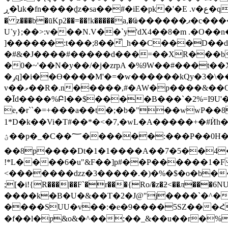
ڕ�նk�fn����݈ǳ�sa��#�iE�pk�'�E .v�ع�q ��$��������o� �t����&k��7{]��t�hlW��wu�j�K�
� z���b�ūKp2��=��!k�����a,�Ҩ������ޕ�c�����Jù�dK�����q��چ��1�w�îh��(߃z��Q���/Q�:��H���Ҹ �
U˺y};��>:v���N.V��`y'dX4��8�m .�O��n
]������:t���;8��͋_h��C���D��
�#&�J����#�����d���=��XR���b
�0�~'��N�y��/�j�zrpA �%9W��#���t��
�ݛq]�i��ϴ����M'�=�w������kQy�3�\��8�ϸ��7��P�s����Vt^�*s���9U�4��T?
v��ވ��R�.n�����,#�AW�p����&��GP��z/~�]�w���O3\L�F�0<���2�V�%~D8�3f��y�#p_�M�׹I�O��D�v�����t !
�Īd����%Բl��$����B���`�2%=I9U'�M
e,�r``�=+���a��t�;�b�"��wwP��8.
1*D�k��Vi�T#��*�<�7,�wL�A�����+�#
ؽ��p�_�C��؅������:���P��0H�d�����1\0帄 U�J��hy�%�h�6��8&�> N�
��8p����Dt�1�1����A��7�5��4�
!*L����6�u"&F��]p#��P������1�F
<�������ǳz�3�����.�)�%�$�o�b��������
;[�i!{R���|��F`�r���{Ro/�z�ƻ<��л���6
����k�B�U�&��T�2�J@"j����`�
����SUU�v��:�e�9����5SZ���Հ'
�f��l�ƿ&o&�^��;��_&��u��r�%܂;8�����N�}��^2L�[h�@����y��ou��N�����:�oa7|����o��1����uo�3�0V?