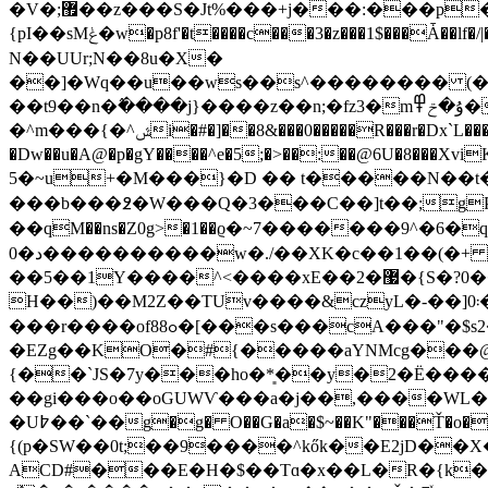
�V�;޿��z���S�Jt%���+j���:���p��]�����?y��9�#��Ճ��6�ށ�!�����T���C���*
{pI��sMݟ�w�p8f'�t����c���3�z���1$���Ǡ��lf�/|��Ǚ���V��Zyנ�� �r�?oN���6�N�{����J"5zׇ{5`U=ԁ��9T��:���P�혒���bi���E:֝?
N��UUr;N��8u�X�
��]�Wq��u��ws��s^�������� (���p����
��t9��n�߮����j}����z��n;�fz3�mۇ�ݗ߾�N����ɑ��[2is��|
�^m���{�^ݜi�#�]��8&���0�����R���r�Dx`L����̮��AF�K����>���#�HWX���wt�!i8�c���!���'�|� #oyXr|��s�lW-
�Dw��u�A@�p�gY����^e�5;�>��:��@6U�8���XviK��d,b�N��I�Â�>]����ߥ-:\Z�����eo:�)� �$��˾c
5�~u+�M���}�D �� t�����N��t�t-�
���b���߶�W���Q�3���C��]t��;gPڟeI�f�G�2���rȇ���,3����{���,��8�]���
��qM��ns�Z0g>�1��ϱ�~7�������9^�6�q
0�د����������w�./��XK�c��1��(�+ &�W�qO���V���#�K�6\E~�͙4�ZZ�Tk}/�h�����W��z���;��k�}
��5��1Y����^<����xE��2�޷�{S�?0���|%&�P��Ԩ����z}�o@��>X�{˧{y�_~��ޢm���R�O
H��)��M2Z��TUv����&czyL�-��]0܃���hko���/���%�)��A���c=�~�Ѵ ����0T���᫻�2��0�*���#U������[�G�H��>=2歹
���r����of88ߋ�[���s���cA���"�$s2��TR��Fq��{8ٮd�t✄��F�kyKw�0�r��7�P��K�J��][�A&���?� �1�=
�EZg��KO�#{�����aYNMcg���@�
{��`JS�7y���ho�*͈��y�2�Ё���
��gi���o��oGUWѴ���a�j��,����WL��
�U߈��`��g�g� O��G�a�$~��K"���Ť�o��ß�\�a�JpVb*a�cM N.@6�Ȍ�9йV�9����%
{(p�SW��0t;��9����^kők��E2jD��X��
ACD#���E�H�$��Tɑ�x��L�R�{k�ǉ