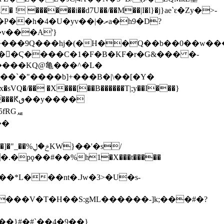
����i��d7U��/��M��|I�l}�j}ae`ԑ�Zy�>-
v���A'}
&����KQ@亀���^�L�
fRGퟱ
��*L���nt�.Jw�3>�U�s-
�}#�#`��4�9��}