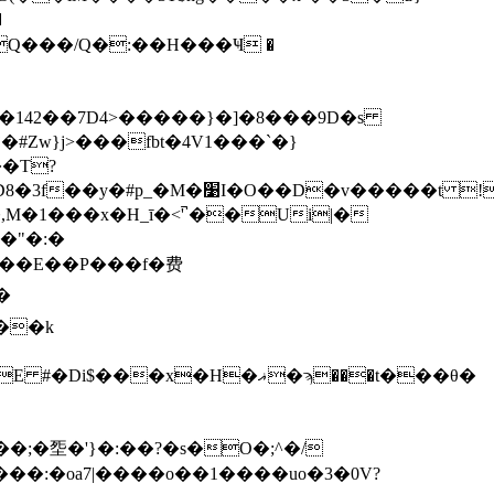
�142��7D4>�����}�]�8���9D�s
#Zw}j>���fbt�4V1���`�}
M�1���x�H_ī�<'̚ ��Ui|�
��"�:�
���E��P���f�费
��k
x�H�ޣ�ϡ���t���θ�
�;�㘸�'}�:��?�s�O�;^�/