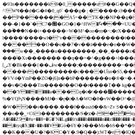
�93n�������k8�0_�����u#��G��Q�
^?WҸ��d�G�#�0_q0` ���g�ٳ� ����:Ə��������X�������x��O�D���!�.��N/�
��P������j�A5=�� TK�j�NP��g��t����oߜ\.V�G�=�^>�^dߌ���C�y�Z]-�����*'`�O��h�
��-�}��`�C7�׫�GO�}�^ΗW�߬Կ���+UU�կ��U7�N}���u\ί�փ�o�|��׃���n�2:�}J�E ��0�\ ��t;�L� � ۽�����`̟ԓ��M�r1�}
��ؓ���N��i+�����>W�M^�oo�m�~;�rX�����c�f�bx5,V��zS�ωݛ�g_��g_r�j��9x}|q�9^�H��
l����'����wl�"v�����������t���'#����?,N�����'O>�C]C����UT
������O��u��7�v��ӛ���e�o��W�z
��� w��_����u��������_��_����z��z�o�x��n�
���ͧ�Xs������� ��q��=�^�g���+l���
[ݾY�Bk���{��ڦw����;���������~��^L�WwS�0������7�n�n�����'�-�^�\m7{ei"r�.W`p[
����rj���������c����U֯nn�S5,���
�VV4�YmP��ZO�j6]n��bP�������n�®�>�
��v�Q���Tm����f��O��t����T�� kg��
��Ύ������a�ַ��򘟉q�i�\���׷������>������_��g��b����߿��}z�j���������ũ ��������~kG?s���
%�VQԦN����MJ�<�ɽ�|�A�WO�8�vW��O^�@���|39
�W�]��s����.���f��aszd��&>Zv S��
��o��_=C6t��������/S�צ�-$�ͦ�nyo5��u���!�z��4����+��'f���x?�%|����O>}��x�D�/�N^B���������z~;�}y$����b��]L�|�\-
A�6��Z5�#u=��8=�G�ʽN�Lg��0/x���b������n��zf���6���>�
��;�ryq�X]��>��v��V�Gύ�6Y�3���Mo�bS��*�
��K���U�?�KC�Y�.9�Q��);WT�r(/�IQ