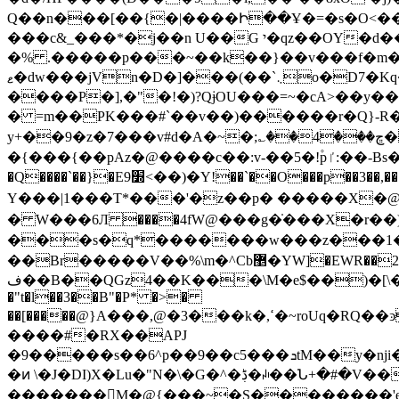
Q��n���[��{�|����Ի��Ұ�=�s�O<��I�a$I
���c&_���*�j��n U��G י�qz��OY�d���.f�0ZP�]�@O����E4ou��b�����P��h�4�U�yv��|�ރa�h9�D?
�% .�����p���~��k��}��v���f�m��
ޱ�dw���jVn�D�]���(��`܆o�D7�Kq�C��Q��Uq����G8����<�d�U]�cWuJ����9Q���hj�(�H��Q��b��0��w������Q/kt�w�=���|y�y[l��/
����P�],�"�!�)?QɉOU���=~�cA>��y��'@���pc�(����̌�پ������>����bP��O�
� =m��PK���#`��v��)������r�Q}-R
y+��9�z�7���v#d�A�~�;؎��4���ڇ��kvSx� ��}�C�i���� �zk��k��R_h�*���c��`�"����b]+���B�|\��[�Y�
�{���{��pAz�@����c��:v-��5�!۫pٵ:��-Bs���#4c�HIl�7��^��}�.�t�՛vDa��?*��s9D���x�sVQ�/�� �X���[��B������T|;y��I���}
�Q����`��}�E׽9<��)�Y!��`��O���p��3��,����=s�B�;8m� � ����!|� |�4�����Ȥ��4�y���o�V=���Ԟٯ��y����
Y���|1���T*���'�z��p� �����X�@z
� W���6Л ����4fW@���g�̇���X�r��)*JA�uR�T
���s�q*�������w���z���1�
��Br�����V��%\m�^Cb޵�YW]�EWR��2H(F�=ÔY{h0�f%xjxu�8q���tO7��sW"�x|��]K���i(~�]���]�"_��%ݗ�ڸKW}��'�s/
ف��B��QGz4��K���\M�e$��)�[\�qwz��=T6I$�����VO+�xx̳�����Plpv��.�pϙ��#��%h1�X���t�����
�"t�l��3��B"�P* �>�
��[�����@}A���,@�3���k�,ߵ�~roU
q�RQ��ͽ
����#�RX��APJ
�9�����s��6^p��9��c5���ܖtM��y�nji�M����j˶��7��+�7X��X�p�46P�6YkS��s���V�T�H��S:gML������-]k;���#�?
�ͷ \�J�DI)X�Lu�"N�\�G�^�ڋ�ꎐ��Ն+�#�V��V,�6W�v��V� �pH�����zPs걊��/
�����
��򬫂M�@{���~�S��������'e