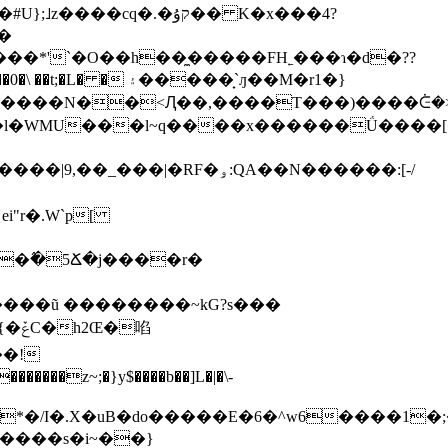
#U};˩z���
�cq�.�קۇ�� K�x���4?
F�ۅ:QA��N������:[-/
��߮�5Ճ�j����r�
�啗
��!
�.X�uB�do�����E�6�^w6����1�;���Q�Θ���!Z
�����s�i~��}