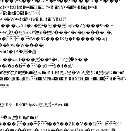
+b��s-���2z����j� �`Y��:��/
��;O�)����Hl�L_� �NY�����g��
�b�sx�O���-n"}
�\�W�x�[w�;�1 ��FY�zH?
��96�i±
�%oO*n�7���^�o�[a����| �;
|
3~=�3?�*0p&zJJ.+Bwq��-
cD5�g���}/
L�JC|4A��N�5=B/(ޗ�ZQMkL垂