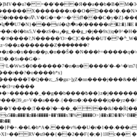
]MV��u?� =��'���Я��a��b�B�M�3�
�̼�����FH˿���ɿ�d�??
���N��<Ԯ��,����T���)����ᣧ�ܳ>f�?
�7�ׯ_W�l�WMU���l~q����x������Ǘ����[�l���zy,�*��{�-
~9��ʑ�������Zܼ�������?
�p,�n��Š� �N���Ͱ=�����q�\����|9,��_���|�R
d3�.�Ss��G�>
��r��?�o����b*x}
.������T�Q��z;_,$�gu>]χZ�nn����j���&�
�t3=z����
_̷o>V��a���˓{��m�:�����|q��yz��/{�ݞC�h2Œ
���Y����;T���?�~��_�\��&J��Ȑ[�
�b��|
9�}P�+.��L�b*A�.���v%��U�r�1��.���u*�/I
�XI>��RV�u9��{��2��F{�;�}1Hc�� 