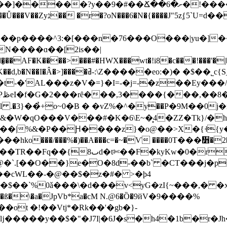
^3:�[���n�76���O���|yu�]��Z�Ng���#�yQp
{S_� ��w�o<���P��� |uE�x/��ľ�L�o-
'AL���z�V�=}�I=-�j=-�z��Ey���/�r�ֳK
瘵
l .�3}��̉+o~0�B � �vZ%�^�у��P�9M��0
`.[��O��}e�O�8d-��b` �CT���j�p
��cWL��-�@��$�z�#� >�ϸ4
$��`%0ǎ���\�d���v<yG�zI{~���,� �x
ot �!��Vtj*�Rk��'�gb�}-
�����y��$�"�J7I|�6J�s�h4�1b�r�