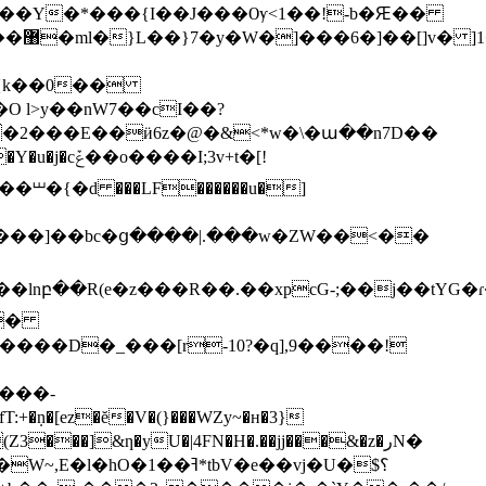
B�Y��Y�*���{I��J���Ѹ<1��!-b�Ԙ��
̘r�-
4�{k��0��
�O l>y��nW7��cI��?
�2���E��ӥ6z�@�&<*w�\�ա��n7D��
⏙�{�d ���LF������u�]
y���]��bc�ց����|.���w�ZW��<��
����D�_���[r-10?�q],9����!
���-
Z3���]&ƞ�yU�|4FN�H�.��jj���&�z�رN�
1��ߔ*tbV�e��vj�U�$؟