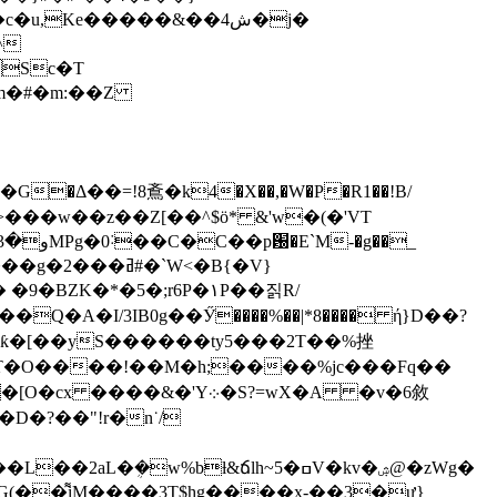
,Ke�����&��4ش�j�
^
Sc�T
�m�#�m:��Z
�Δ��=!8鴍�k4�X��,�W�P�R1��!B/
�ߥ#�`W<�B{�V}
�*�5�;r6P�١P��짉R/
�p�甆ƙ�[��уS������ty5���2T��%挫
 �T�O����!��M�h;����%jc���Fq��
&�'Y܀�S?=wX�A �v�6敘
��͌iM����3T$hg����x-��3�ư}