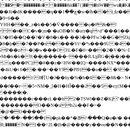
�9=6��
dYHH���_z�k��5�Ѷ�����ǫ�P&�!
�t�C�v�;m� �aOB�N:�aтr�q=d"���1��
X?�8Ƽ��Q��?�V�8�x�� ��3��PFw3��G�Zkj�
t�k�k�9;��j�����<���ILѣ)ȷӢG�j��)��,
q���PC]:�#��z�^ΗW��[Q~����NX*��
Ѝh��4kU�t 6��:��^��Y9�Pl9}��a�� �S
�f��r~�5=NM�_[�H�HÎ���2��5�eԓ{M�
����|�.
c���eL��h 2�TSWl��Z�́Kj"��E #�Di$���
NU�������O��N�uhߋ2��F�=�
^��@�O����
�^��>��5��{j�pk��*�Յ^���Q�a�/� ��