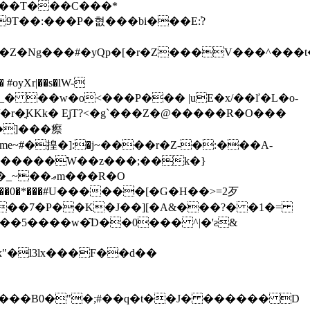
�[�r�Z���V���^���t�9=����m����ͧ��F��
Kk� E͙jT?<�g`���Z�@�����R�O���
j�me~#�揘�]:�j~����r�Z-�:���A-
��5����w�͂D��0��� ^|�'ƨ&
"�l3lx���F��d��
Jh���B0�"�;#��q�t��J� ������ D