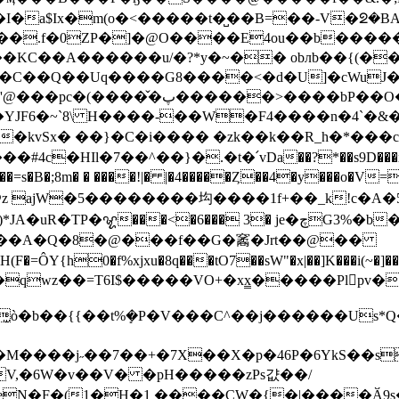
x�m(o�<�����t�̺��B=��-V�ᘖ�BA� ! ��
KC��A������u/�?*y�~�� obлb��{(��
򑚽�Ϛ����C�1�F�B�KF�r�G&��� �-
�YJF6�~`8\ H����-��W�F4����n�4`�
 ajW�5��������㘬����1f+��_k!c�A�5
P�ꨠ���<�6��� 3� je�چG3%�b��
�A�Q�8�@���f��G�䆷�Jrt��@��
̫ò�b��{{�
�t%ܻ�P�V���C^��j������Us*Q
N�F�(1�H�1 ����CW�{�|����Ӑ9s�