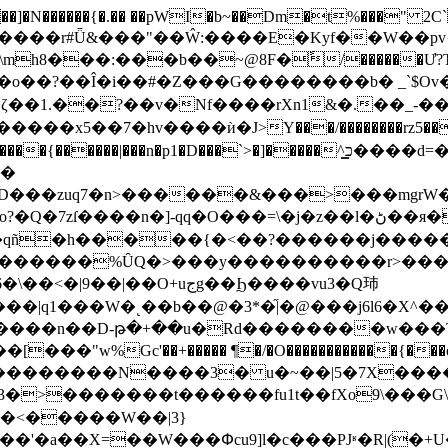
�]�N������{�.�� ��pWI�b~��Dm�t%���" 2C`V
h8���:���b��~@8F�ً/������Ư?
�ζ��1.��?��v�Nf����rXn1&�.��_-�
��zuq7�n>������&���>���mgrW��w�
q�O���=\�j�z��l�ڻ��я�W�/no׫W�wP���T��W�\[�?
qñ�h�����{�<��?������j�����_
�O+uجg��Ϧ����vu3�Q㺻
��|q1���W�˻��b��@�3*�֞|�@���j6l6�X^
�z����n��D-թ�+��u�Rd��������w���
%Gc'��+����� ¶�/�O������������{���e�?(
?l�<�����W��|3}