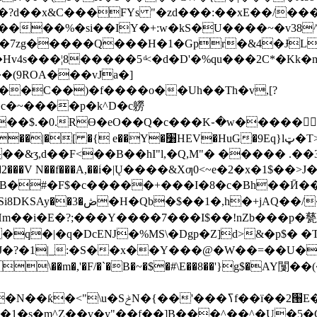
��x&C���FYs "�zd���:��xE��/���c�u
����%�si��IY�+:w�kS�U����~�v38
<�7zg�����Q���H�1�Gpr
�&4�ɈL
�Hv4s���¦8�����5 ͩ<�d�D'�%qu���2C*�Kk
�(9ROA���vJa�]
���C��)�f����o��Uh��Th�v,[?
���$.�0.RƟ�eO��Q�c���K֊�w������G
�{ e��Y�׸HEV�HuG�9Eq}lټ�T>���w��z��Z[��^$ö* &'w�(�'VT
�&ʒ,d��F<��B��hI"l,�Q,M"� ��
��� .��و�3MPg�0˸��C�C��p԰�E`M-�g��_
��V N��f���A,��ؘi�|Ų����&Xƣ0<~e�2�x�1$��>J���g�2��
#�F$�c�����+���I�8�c�Bh��Ӣ�� �9�BZK
�Ӳ����%��|*8���� ή}D��?
�k%d�1�Ӣm��i�E�?;���Y����7���I$��!nZb��
�q�|�q�DcEǊ�%MS\�D
gp�Z]d>&�p$�
?�1|_:�S��x��Y���@�W��=��U��[O�cx ����
aL�ܴ�w%bƚ&ճlh~5�ߛV�kv�ۺ@�zWg�
�s�m^Z��v�y"��f��]B���^��^�U�5�G(