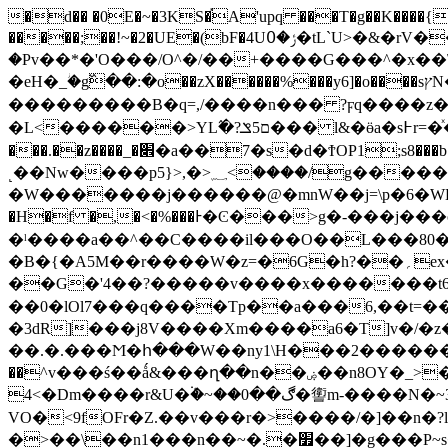
�d�� �0E�~�3KS�֡A'upq ���T�g��K����{�
�����;��!~�2�UE�(bF�4Uݬ�߀�tL`U>�&�rV�����r#Ǖ&���"��Ŵ:����E�Kyf��W��pv{��@�EPح���)��~�}'���ۖ�-
�Pv��*�'O�
��/O^�/��+����G���^�x��\m
�eH�_ؗ�g߰��:�o��zX������%���y6]�o����sץN�o��?��Î�i��#�Z���G��������b� _`$Ov��䈃\�6���v���5�����}�鳱
���������B�q=,/����n��� ?ϝq����z
�L<������>YL߬�?ם5ݏ��� l&�ӫa�s߅r=�ͯ�����x5��7�hv����ѝ�J>Y���/��������rz5������;��-{�>����|
���.��z����_�׎�a��7�s�d�ϮOP1;s8���b����{������|���n�p1�D���`>�]�����^͇כ����d=�ΗW������?\.lW�f����
˻��Nw����p5}>,�>؁<����/g������
�W�������j������@�mnW��j=\p�6�WD�
�H�f �,�<�%���Ͱ�Ͼ���>g�-���j���o?�Q�7zſ����n�]-q
�ˡ����a��^��C����il�
��O��L���80�
�B�{�A5M��r����W�z=�6G�h?��؍ex������%ȖQ�>���y����������r>�����|���mm�����3]L���z�T�}
��G�'4��?�����v����x�������t6�\��<�|9��|�
��0�lOl7���q����Tp��a���6,��t=��
�3dR]���j8V����Xm����a6�T]v�/
��.�.���Ϻ�հ���W��ny1\Η���2�������[���"w
��^v���ś��ǻ&���ղ��n��ۻ��n8OY�_>��������N����3� u�~��|5�7X��������N����U��e7[���O�-
4<�Dm����r&U�ܶ۬�~��ڰ��0�讆m-����N�~3�>�������t������fu1t��fXo9\���G\�?Q�/�8��ՌC?
VO�<9fOFr�Z.��v���r�>����/�]��n�
�>��\��n1���n��~�.�׿��]�g���P~s��'�a��X=��W���Փcu9]l�c���PJʶ�R|(�+U����1G���e�|