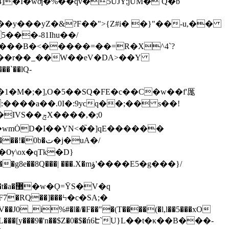
�����y���yZ�&?F��">{Z#i� �}"��-u,��
��Ҟ��r��_��W��eV�DA>��Y
`��lQ-
�1�M�;�],O�5��SQ�FE�c��C�w��f'厖
���a��.0I�:9ycq��;�� s��!
)�V�wmȮD�I��YN<�֮�]qE������
�j�uA�/
J0_i%#�l�/�F��"�(T����(�l,l��5���xO
�L���[y���9�'n��$Z�0�$�ń6Է`U}L��t�κ��B���-