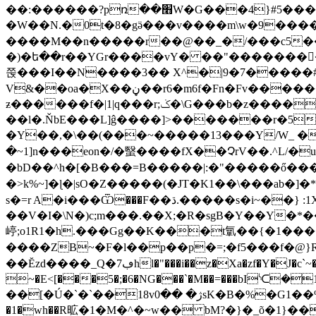
��:������?pռ��׫W�G���4}#5������?���b���[���/�1���7��#�G�{�<Z�����ͳ�-�� v9�
�W��N.�0t�8�gӛ���v����m\w�9�������?
����M��n�����r��@��_�/���c5���jy
�)�ե��r��YGr����vY� ��"�������� bW�h
쭍���I��N����3�� X^�|9�7�����#ɪ�
V&��oa�X��ڼ��r6�m6f�Fn�Fv�������a�yc��O������'��9��H�?
ƶ������f�|1|q���r;ݢ�\G���b�z������H~s��G�a��X=��)K<:V���f8V�l
��l�.ŇbE���L]ĝ����]>�������r�5
�Y��,�\��(���~�����13���Y/W_ ���`v�����r���
�~1]n���eon�/�䗟����fX��ՉrV��.^L/�
�bD��^h�[�B���=B�����|:�"�����ő���4
�>k%~]�ɭ�|sO�Z�����
(�JT�K1��\���ab�]�*t9��t�J����
s�=r A�i���Ѿ���F��ڌ.�����s�i~��} :1XLP����1��.e���bc�-y�t�)����$��Xz�l�&��
��V�I�\N�)c;m���.��X;�R�sgB�Y��Y�*�
����ZB~�F�l��p��p�=;�f5���f�@}
��Ĕzd����_Q�7ڢhl�"���i��z�Xa�zf�Y�J�c`~���3���-[�5] ��eo�\��X� c��eEUkA ��.�=�wʆ����A��o�kF��Lo;k����$�C��
~�E<[���5�;�6�NG���`�M��=���bI
��[�Ú�`�`��18vژ� ��0sK�B�%�G1��%'rߢ�=���ր8�G�dM�9�5��h �Wk� >3?cCr� �`�H�A���7y�}Q �be�*g�cg\��+a�:�\`9F�� {�?
�1�wh��R昿�1�M�^�~w�� bM?�}�_õ�1}��