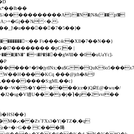
�D
ԃ\�����������A}�N�|N&( �� pf�
g�A;>=�Gj��?k <�.-
�_]\�u������7�5��]�
�P
�*,����i����S:gML��c}
��~W�S�Y�~����)ce�)QՔE@�wu�/
J2�sg�V㻱U���y�j�⎞�p�2vvr��
|�TZ�,�q
.z�=�>G�� C���﨩