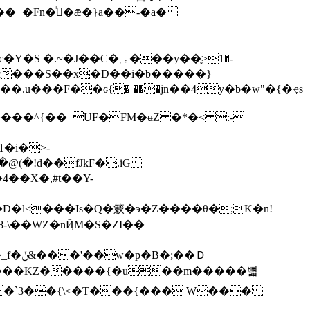
�.u���F��ԍ{� ���jn��4y�b�w"�{�ҿs
��^{��_UF�FM�ʉZ �*�< :-
�X�,#t��Y-
�Ｄ