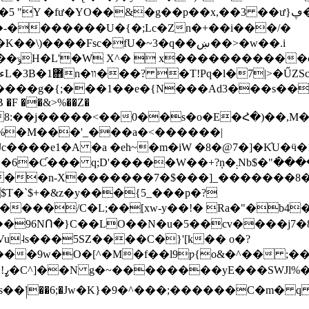
O��&�g��p��x,��3 ��ư}ڥ��+�Fn�ثᷝ�ǣ�}a��-�a�
�-�������U�{�;Lc�Zn�+��i���/�
��Fsc�fU�~3�q��ښ��>�w��.i
�܎1n�װ���? �T!Pq�l�7|>�ŰZSc���S��x�D��i�b�����}
A^@�L���������7�F�����m�K~��ء6L�3B
M�2����g�{;���1��e�{N���Ad3���s���
�B �F ��&>%��Z�
:��j�����<��0��s�o�E�Հ�)��,M��
%�M���'_���a�<������|
����W��+?ņ�܄Nb$�"߭����@(�!d��fJkF�.iG
�n-X�������7�$���]_�������8�4�
T�`$+�&z�y���{5_���p�?
˨s���5SZ����C�}'[k�� o�?
�M�f��l9ƿ{o&�^�� ;��_f�ݩ&���'��w�p�B�;�