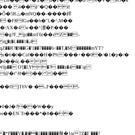
c8ǀ���>�Ϫ�6�f/��%�d-?N�V�#O�k
R��� 4��à"�Q��d
-����縡
�/AX�4w��^瀒�P.���
SFx�6�l�Cof���H�P9:���+��0�/�1�p�/�
J�+�d��ů(.��}
�WIp�� O'[�LY�? ���z�4��`q(
�П jT6V� �-,F���-
s��EN`Tr���*�8���