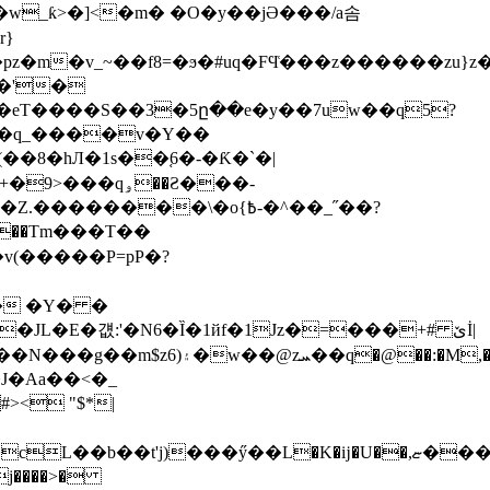
r}
q�FϤ͑���z������zu}z�U����vuz��\7�tۯn�[h�.�
��'�
 �q_����v�Y��
8�һЛ�1s��֚6�-�Ƙ�`�|
ۅ��Ƨ���-
(�����P=pP�?
L�E�걦:'�N6�Ȉ�1йf�1Jz�=���+# ێİ|
ܚ��q�@��:�M,��
�J�Aa��<�_
#>< "$*|