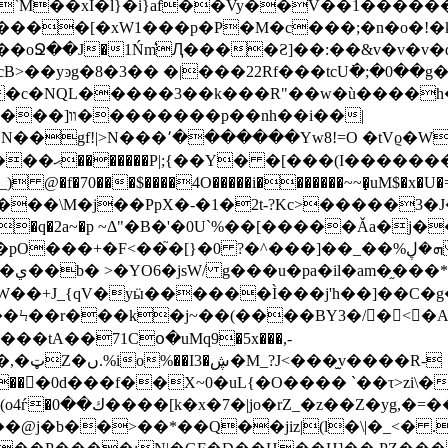
`M��xI�l}�i}af��Vy��V��1�����
���oՋ��J�1Ńm͛Ԯ����Ƨ]��:��&v�
v�v�
OՌ��=~�cB>��yͽg�8�3�� �|���22Rf���tcU߭�;�0��
�c�NQL�����3��k���R"��w�ù����h�
���~ٕ:�� Fs���c4c�XIl�7��N��}
�� �pG]� |
��\M�j��PpX�-�1�2t-?Kc>�����3�J
]�����D܌���@!E}�K�A�N/9��&��T�ي��b� >�YO6�jsW/ g���u�p
a�il�am�֦��
�+J_{qV�yӹ������Ì���j'h��]��C�g
Ϟ��r���k�j~��(����BY3�/�<�A�
�tA��71Cօ�uMq9�5x���,-
��R-
���[k�x�7�|jo�rZ_�z��Z�yg,�=��M�ތ;� �Zv`FXs3�Y
�SU��j�q�>�;���Kl��Έ�Wd��ܵ��(o4ѓ�ﻙ��0�
@j�b��>��*��Q��jiz|(l�\|�_<� 