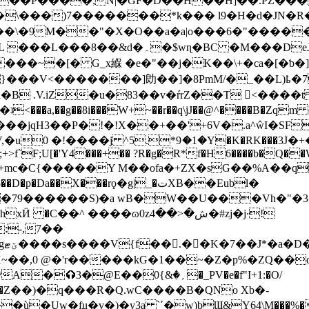
����P����;N|�GF�D��H��H]��.PZ���
�.�\���)7�������*k��� l9�H�d�JN�
M��"�X�O��a�a|o���6�"�����Ȭ�5Rݑ�mNQ��
���DeJ �FßfGa��h�"l,�^,M��
�~�[� G_x緥 �e�"��j�K��\+�ca�[�ƅ�]
љ���I����jqΗ3��P�!�!X��+��'+6V�.a^ŵI�
@�{V,�u0 �!����j ^5.*9ަ�1�Y�K�RK���3ؘ
_;+>f`F;U[�'Y4���+�� ?R�g�R*f�H6����b�Q�
�79������S)�a wB�W��U���Vh�"�3�
 ����ɷ0zش�<��4�#zj�j·!
:-,7��
�y
�,0 @�'r�����kG�1��~�Z�p%�ZQ��o
��*P���V�;�|��{���]����췜�}w?Z�F ���?