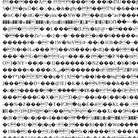
f�����A� ! ���� ��i�d5U���j
5�C�jw󖭄�L�ؽ�ѧ,�&�g9y� ��T%F�&��t����[�xW1���p�P�M�c���;�n�o�!�k*��Ib��
�ïvC�F�/dG��ymc��NW�.P��d[m�°avP��
���x��9�w�����|y�ySm�I/ɐ���0�],�*�!�)?�ȉ
�@� =�ˑ�L����[Lz�ł@@+����s
"�����Ze^ސ�r}�=�^���t�n��6�����o���]װ��������p��nh��i��|
�����#�~�^�1W�9uVi/4~��c�1Oh�d�~�N��gf!|>N���٬�������Yw8!=O �tVϱ�W����
�N�t�ٛvLa���?)��s9$���y�sfQ�/������ޙ�������P|;{��Y� �[���(I��������I7������
���^�G��Gq=\��\�,�{��P܁Ҹ��m_) @�f�70���$����4O�����i�������~~�̝uM$�x�U�=���[�N�" �=i�P�$�󖘜��gWƜ� �0�uUaYc]-
Ol�NY=��j�=�1[������3�NZ���L�h�3��
�����v�.���cXݡ�������ofBĬ Z�P4S�q�2a~�p ~Δ"�B�'�0U`%��[�����Ǎa�j���(���^�9�jytINx;�a$G�QuK6o5���x7K��C�ZQCbޕ�YW!
��٢*)J�$ ��q�Y{X�*a��J���bq���pO���+�F<��֮�[}�0 ?�^���]��_��%ܗ�ڸ W��H����KCq ���@jԑh�&J
�c�����ܿ�������¥R��"��O:W�
�ֽ�����G�X�|U D�@=��u��{��b�1���
-��%�Z���7�T�Pꓛ�4ʂ�E�ǽ��KL��.<��
�ۡR�c1ŊIj���xr���Xc��5i��,�ټZ�ں.%io%��I3�ڜ�M_?J<���̫v��
�(R�:�c�j��vǟ��8�٣��lz��Iz�o���Jr������0d���f��X~0�uL{�O���� `��τ>zi\�i�HSI��}
�U
�19&�;���GB�]�x�)����C���Ϝ��