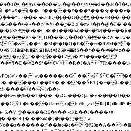
y~�ʜ�3} �Y0��z��\%�@��Y�$��3c�ͳ�
� 7�郬�ܻ���*U~���.�sPdL}�ƥ��G�.���FB�
[��LW�=wX�p � e�f������7;*w��B-
$B�a��C,�i�}��t�bǡ)��y�%/(��w��)r�tH��n��
tR��h;���K>�41D���Ey��t�^]���RW �L
"/J�&y��^ȅl�M�\�l�Q�E��/:r�R\$M�7
AS %��s�Mu�|�N;�1�A�=�Z6ӗ���S��*��̭��z��
D��y#��E���LZ)�P"1��n�� !
�4'[�D�2�$*�6V �R�J�A 7Tؘh����
(8v]>��t:w,�����c�G��ӕ{Ό� ��gp
<�e�����L��0H�:�f� '��ǺK'h}�+�J#��
~����ԁ�lvB�)-
�a}�{��mi�5l�����b�pRI�o<��;�� m�7�вj�����Ѥ
 5,�V @��A��RE�v��~cKk,��J����+#
Nc��z������ɾ"��J#o�e�?븭28ņ�A��<�衟,0�