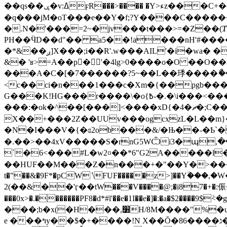
��qs��ݷ�v:ߡϝR���>���� �Y>ءz���C+�cj�ft��yb�ߗ�Xw�8�����8����c}�7�w_ƙ>�]<�m� �O�y��jƏ���/a솜
�q���jM�oT���e��Y�f;?Y����C������f
�.N�'���=2~�jv���t���>=�Z��(Ⱦm���'��
PH��ӴD��d"�� a5��!a���nH'#����
�*&��ږ]X���;i��R'.w���AIL'�i�wa� �"]�޲7oU�b �}��7�վ2ј}�|s��_��Cuo,f���eT����S��3�5ը��e�y��7uw��q5?
&� 'ʁ>=A��p􄌖�'�4lg>0����o�O ��
���A�C�[�7������?5~��L��㻑����ޯ���
<c��ci�n���1���c�Xm�{��pgb���g0�
G���K!HG���r����\�o{߿-�.�\i���<���:�okî������ 4�y�5��f�H���V_Ns&��Z.��������\�o{߿-�^��_˝��?
���:�ok�^��[���]<����xD{�4�ޗ�;C��3�w�|�$&wH��Ҩ����z�|�o �>��;ӧszݝ~��Τm���T��
X��+���2Z��UUv���ogcxzL�L��m
�N�I���V�{
�ɞ2ob���&/�Њ��-�Ҍ`
�.��>��4xV�����S�rnG5WѼi3�պ,����+&H[�
`�6<���#L�w2¤��*6"G2A�����l�I�
��HUF��M���Z�n���+�"��Y�>����g+65�x]���
t�"��&�9F*�pCW ̔\FUF�����z>]��Y٘�
2(��&��'ӷ��tW���V����@;�i87�+�:侲�vy
���0x>�.�������PF8�d*#l'��e�1I��e�]�:�a�$2���
���;b�x(�H���,׸H/8M����"%�u1=��͋5�P��΅�9����]���M2t�cL��b��t'j)���ӳ��L�K�ĳ�U��,ޏ�����&��x\w�~�
e ���ߤy��$�+����!N X��Ŏ�ג����86��}f�7�1��%ݕP����� �#5�(�� �|(�! s�L ��.j����>�