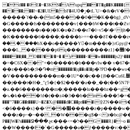
�d�� �0E�~�3KS�֡A'upq ���T�g��K����{�
�����;��!~�2�UE�(bF�4Uݬ�߀�tL`U>�&�rV�����vǑ.�_O��>��ż_$A�]�
�����`f��˫�(m5���)��0��K��bg}_dVw��ڒ���fWV�=#####��@)�>����|��Z�ӣ���b�
�G�����fs��������v{���ɓW���t��Zv/
��������s��)�K�u�Zv��e7�l~v5�\�^ɧh�χ�
�K������6����;����b>==���ðT����z
��.����bX��o�����Y�m���t�}rGpy@�~
���L_ ��|���p6q���������z1}�޶f��>�Oݙ��Ö����b�\�_<�.�/����t=�zo���io�{ۀw�/�×���˯g�����;���w�~~q-4��6IV������3���//
������|��_ O��?��/�=� �y����<��w������js2
�=�C6X��"+�b����b�b���vIw�� v�67��f�.�^��3�~�b����m7
��z���b�;9�֏�m������f�|q��o�I�܏p�?PD���wo��;.I~}{=��/�����/�|Kc~�Z-�����L^��)���nW˟_\������_��^-���W{�?
�V����������m�;�1U*�|�c��{|8��Cu6L۫׵����#�퟇��v=Զ��+��4���2lK?]�n7����v��4L��fX
��j���t�H�_"ʗ5�{�$2���'�a��_��(��
�a.��6�������m�;�����lu���bz��=g�[on����ןٮػz�Jl_J�ܻ5�Y��#7�_����Ű
�ԅ�k���!d�(��z4�
3��b�[mԍ���5�
<�6����x}��^ �i�׿�����z�p����w���f���_�.�n�� ��/
���z�p~�~��_͗�W���q|$�<:)t�bc@��������z��
P��]W�?s����Ջ���.ԩ:���<=�ל��G���R}�~o ���������G�1]/���_�Կ��7���@�_}��u1\Η�E��X �̀<.�/n׃�o�|
��W����l�`�G�����a�ƒ�����v:��