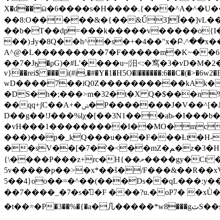
X�d��ӹ�6����s�H����.{���^A�^�U��5 "Y �fư�Y
��8:O�����&�{��&Ű3]Ǐ��]vL�
��b�T��dp=���k�����v�����o{I�K��\)��
��)߃y�8Q��h^�s�+�4��"x�Բ.^��x���ݹH�L'�W X^�  x�����������c�Y�Ѕ �.~�J��C�˛ۃ���y��֪>1�-
��7�Jӄ�ϼG)�#L'����u~|汨< :�窎�3�vD�
v}��rei$ ���i(#i,�#�Y�1�H5O�l������:6��C�(�>�6w2
ԝD����7��iQ0Z����������kAk�8
�DS�h�;���>m�32�t�X Q�$���n
��qq+ʃC��A+�ݭ�P�������J�V��^[�Jc����e1�A �a �eh~�m�iW �8�@7�]�K֬U�ӵ�1�i�>-
D��g��!J���%lχ�[��3N1���ab˫�I���b��6�Ƈ��� q;D'�
�vH���1���������I��MO�mc�
���)��p�_kQ���u���F���Ƚt�H-$
��sV��[�7�'�<��mZ�ﻢ�z�3�H����/C�L;��[xw-y��!� Ra�"�b4�D�l<���Is�Q�簌�э�Z����θ�;K�n!
{\����P���z+rc�H{��ޜ����gy�Ct ��96NՈ�}C��LO��N�u�5��cv����j7�8-\��WZ�nҊM�S�ZI��
5v�����p��>�x*��š�/F���&��R��xVu
5��4}oo��=�^��(���Ds��qL���:y����9w�O�[^
��7����_�7�s�ߨ̽�F ���?u.�oP7� �xÙ�!ߨ�C^]��N g�~��������yE���SWJl%���KZ�����{�u��m�����뼓
�t��=�Ρ�3��%�{�a�⼏���� �*w8���gٽS��s��།��6;�Jw�K}�9�^���;������C�m� q �`3��{\<�T���{��� W���