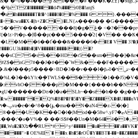
�# ���K�Zߐ}�MgC)4]�I�wƣ�%��qv�5UJY;jUM� Q�b
uTZ�I�������d4͊%���r0B�!aǌS
��a�h�������T�f�^1���0�0�%��� 6.}.
�ڠ� <�?���pr���B�<�����=��=R�X^4`?
�U[�!z>Pi�p-�揷��p(���5����ͮ2{�V�� 
�M��6��Ґ���&����6�r�E� V�� 3?�(���
��GU3k���b�]�V�����E����ở��|{/�?
���sC[75�sk��HD�r5��sm�8��]�&r
#Z$�nG7#��J�#��`W&�+��F�����:�
����.�%L�3��kY!c�ܷ�TWLS��$��1��J5
hO�ŷ���pl�M���{����һ��N���!�0b�ت
�|Mod��58w^.yFޒ�7A-��t�a�޸�w�Ǫ=ȲS�V�q
Wu�2�Xե��RU*# /^y^����� �u���'a��VK�V��
����">� OE%Ɯ`� ��x �h�5�rOŨ�Y��BT�-��=��Z���