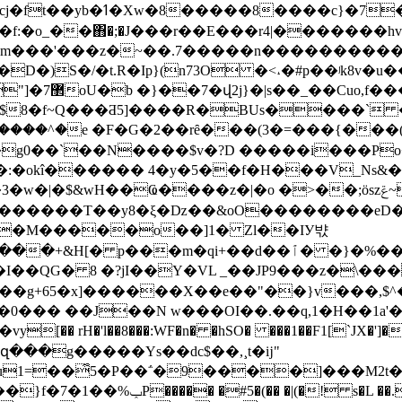
:�o_��΋�;�J���r��E���r4|�������hv
�z�~��.7�����n����������pz�m�v_~��f8=�ϧ�#u
D�)S�/�t.R�Ip}(n73O �<˔�#p��ʲk8v�u
O��$8�f~Q���Ƌ5]����R�BUs����`
��^�e �F�G�2��rȇ���(3�=���{���(��
�`��N����$v�?D �����i���Po+�9>���q
}������Τ��y8�ξ�ǲ��&oO��������eD�v
��M�����o��]1� Zl��IУ뱏
 p���m�qi+��d��ٱ� �}�%�� �Y� �
�QG� 8 �?jI��Y�VL _��JP9���z�\����J
���X��e��"��}v���,$^��N���g��m$z6)۽�w��@z
��,�W�0��� ��J��N w���OI��.��q,1�H��1a'
[�� rH�'l��8���:WF�n� �hSO� ���1��F1[`JX�']�
�9$ܺ<�gզ���g�����Ys��dc$��,¸t�ĳ"