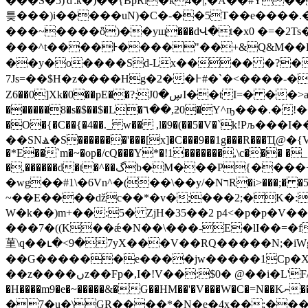
���S�5)'ď:ҟ�)��{BpRi�k4�|,�A��#Y
틎���)i�����uN)�C�-��5T��e���
���~����ȫ)��yщ���dՎ�t�x0 �=�2Ts��\�9
���^t����Ͱ����"��+&Q&M��L ���L���8��&d�۔�$wɳ�BC �M
��y�o����Sd-Lx���� �?���
7Js=��$H�z�
���Hg�2��߅#�`�<����-�}���V<�������]勆��]�8PmM/�_��L)ҍ�7�g?F_p)��zeГ6(��z Z��:-
Z6��0]Xk�0��pE��?;Jڛ�0I��tI=� ��>a�B .V.iZ�u�83��v�ŕrZ��T 񦩐<����t m͇'�(�L���1�,d
������8�s�$��$�L�٦��,ƻ0�Y^ҧ���.�!��ʇ<���a,��g��8i���W+~��r��q\jJ��@^����B�Zqm qZ��R?�9��G�'1��7����6<��T,�M ������mYT?
�O�{�C��{�4��._ w�� ,l�9�(��5�V�`k!P
��SNⳛ�S�������'���[x]�C���9��1g���R���Ҵ
�*E��`m�~�op�/cQ���Y*�!1�������,\c��� �
�,������d�t�^��گb�M���P{����+mc�C{�����Y M��ofa�+ZX�sG��%A��q@�t"J#�)�� |��
�wg��#1\�6Vn^�(��\��y/�NרR�i>���;� �5��D�p�Da��X���rϙ�g|_�تXB��Eubl�
~��E����ǆc��*�v�;���2;�K�:
W�k��)m+��:5� ZjH�35��2 p4<�p�p�V��hxӤ �C��^
���7�((K��ǽ�N��\���-E�lI��=�f
荲\q��ւ�<9�7yX���V��RQ�����N;�iWgؾޓ����s����V{f��񬳺.��K�7��J*�a�D�0�J�?��W�
��G������e����jw�����1Cp�X~�
��z����ںz��Fp�,I�!V��:$0� @��i�L'F/A�⮉3�@E��؍�&}0�_PV�e�f"I+1:�O/
�H����m9�e�~�����&�G��HM��'�V���W�C�=N��Kނ��Z��)�q���R�Q.wC����B�QNo Xb�-
�7�u�\GR����*�N�e�4x��;����ù�Uw�f̢u�v�)�y3a `ߴ�w)bƜ&Y64\M���%