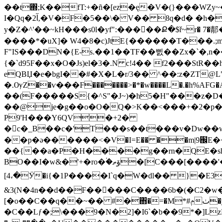
��t΍;K��fT:+�ñ�[ez�ę�V�(}���WZ
I�Qq�2آ,�V�F�5��\� V�� 8q�d� �h�L �*w9�{��uT�����#���2���Sg���ܩ�C�:��r���0�6=zܩ�q�u6L����G�nW�f;?
y�Z�^'��~kH���s0l�yf":�����Ք�$ř~r
����*�uX]� W4�8�c)JtE{������T���.;m�S�����(\^��ڑ�B,o]�m�|ד�@�F�
F"IS���DN�{E-s.��1��TF��삜��Zx�`�,n��:�)/S
{�`d95F��x�O�Js)el�3�.N c!4�� f2���S
eQBЏ�e�bgI��#�X�L�r/3�� ^��:z�ZT@L
�.ѸZ��ѵ���F�������>�*�w����L�.�h%AFG�
��(F�����S{�^S"�J~)�h5�H"���z�
��@je�g��o�O�Q�>K��<���+�2�p�
P9'H���Y6QV�+2�
�c�_B��c�'T���s��t���v�Dw��wFQ
��p�ә������<�V�I=E�� ��m|9֌E�
��{��a�P�H����g��rn�QE�shf
BO��I�w&�'+�ro�۬�ۆތ�[C���[����'��Eew�j%��T���=�zG#���Q#a�V��l��D�̗�<���v]
[4،�Ӱ�i{�1P����I`q�W�dl�� }�E3��CἕL�t˪���U>o+�p[ �n5�ﶚL
&3(N�4n��d��F�����C����6b�(�C2�w�-
[�o��C��q��~�� #�΋�=�M*#ݦٺ�j�r��OP{�,��Z@�{�j���!\ w .
�C��Lƒ�;\���9�N�2]�I6`�b��9*�]Lz