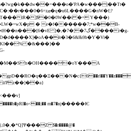
Qa�?wg�k��dw��=���o�'PA�w���|��Tt�
�s��T���tR�]$�0�0W��i �= Y���)
�[6�vE ]�,�7�¦�گ7����r�g-
w�D�d����X]�oA��ӥ�3�6&Њ9h�Ƴ�Vi�
l�KI��% �&���]��
G-
ư/�M��Sŉ�OH�����oY���A
D��RO�q��Ξ���Ν�c{6��rl��Y��z���
üƤz��]��a}
,�*Q]Ѱ���Z $�r����@�