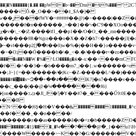
�]�N������{�.�� ��pWI�b~��Dm�t%���" 2C`V
\ ��Hm_�
�����f�n������_>��}��Ϟ�C'9��XOo��
v�\_<�|Z.����lf1_��p1 ��/O�O_��_mn����
�
�����9R�%jyz���o�X�.�Z�h7<�����j3[�
�vl���p2[]߬��r��0)w�%�j��Η��}o�����v~1
]^�������a��N��W �%�^LO����g�ӝ�-x:��>���mCFO
_|��{ۦw������=oi�3ۙܕ;r��v�.�w�o�����/
5N7F��c_���|��@�Կ��������Ј6}
9:0E��� �jvGU}
=���B
���'''7��G��t���U~�Z�X@����d�C��pr���\۩ZN��ӣi�N^���|6Ş�H�V���ܞ���������1����
��_
as�����ã�r�=z�ɓ�����ZO�gǗǫ���]4�=v�e���˷v��A
����W�����>~K��?�G/�����t�V