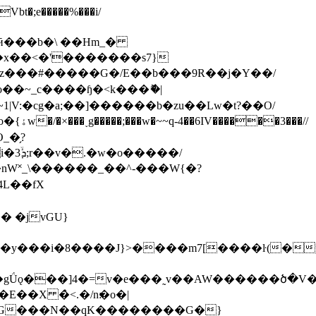
bt�;e�����%���i/
�x��<�'�������s7}
z���#�����G�/E��b���9R��j�Y��/
o��~_c����ɧ�<k���ޮ�|
|V:�cg�a;��]������b�zu��Lw�t?��O/
_�̗?
�^c�y���i�8����J}>����m7[����ŀ(�
W������ծ�V����m]�dW���U��ك�j:��_η�O.�Wc�=�^>�^
�G���N��qK�����
���G�}