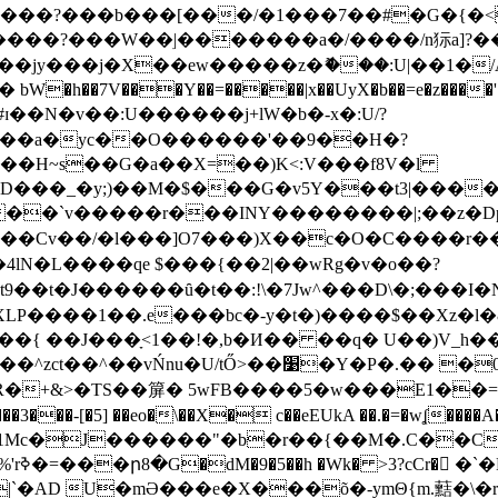
���W��ׅ|�������a�/����/n狋a]?����./�Ƨ�
���j�X��ew�����z�ޮ���:U|��1�/A����
��7V���Y��=�����|x��UyX�b��=e�z����
�N�v��:U������j+lW�b�-x�:U/?
D���_�y;)��M�$���G�v5Y���t3|���
INY��������|;��z�Dp�ݮ��1��~�zzw�ĸ��o��:}B���հ��
u��Cv��/�l���]O7�
��)X��c�O�C����r��?
lN�L����qe $���{��2|��wRg�v�o��?
��ȗ�t��:!\�7Jw^���D\�;���I�N��ҝ����bgLA�����u:�^wڻ�R8omV���;g����
��{ ��J���ָ<1��!�,b�И�� ��q� U��)V_h�
嵉;o1R1�h.���Gg��K���t㲷��{�1�����^zct��
R�+&>�ТS��箳� 5wFB����5�w���
E1��
ᔍ�1Mc�J������"�b�r��{��M�.C��
|`�AD U�mӘ���e�X���õ�-ymΘ{m.䕸�\�