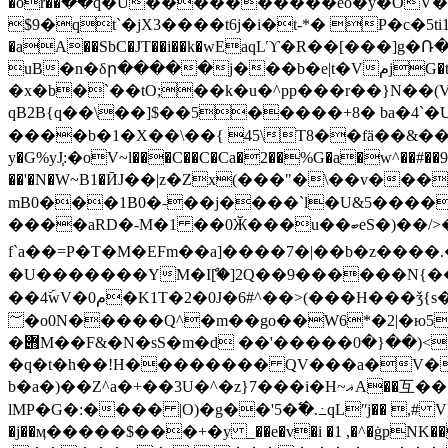
�or��߭��q�U����������eo�y�OV�&�`�~0��4��cp &0��
$9�qt`�jX3����t6j�i�t-*� P�c�5ti1�Ҷ
�aA��SbC�JT��i��k�wEaqLϓ�R��[���]g�Ռ
uB�n�δր�����j���b�e|t�VمjG�t�<�cwa��X-�|h+Z�C�}�LN{ߍ���s�� �G����5���-81Ihu��/
�x�b�`��tO;��k�u�^pp���r��}N��(V5�'�V�����/���8j�g
qB2B{q��\��]$��5�����+8� ba�4`
����b�1�X��\��{ 45\T8��fä��&���L
y�G%yJ֧:�oV~l���C��C�Ca�2��%G�a�w^��#��9!�
��'�N�W~B1�ӢJ��|z�Zx(���"�\��v��
mB0���1B0�-��j����`l�U&5����
����aRD�-M�1 ��0Ӂ���u��ބeS�)��/>�.&�l���p5����>BD�3��v���I�ƥއʬ�ߤ��~ݜIVS��ݼX����,�;0
f`a��=P�T�M�EFm��a]����7 �|��b�z
�U�������YM�Iް[�]2Q��9������N{��ɔv
��4ۜwV�0م�K1T� 2�0J�6#^��>(���H���ǯ{s�gU�������Dʊ�]�a�SLh~��st�h�� �g���Ѹ\ox�qTk�D}
؅�o0N�����Q^�m��go��W6*�2|�ю5�:w�����"��Q%�B�P�F�5�Y��Z����X�t�U���uV��g8e��8Q���| ���.X�mؤ'����E5�g���}/
�݋M��F&�N�sS�m�d ��'�����ݒ-�ߤ>(��{�0va�e�\�^8��[ؤ,�ma��N�aN4�z-�|�]
�q�t�h��!H�������� QV���a�V�®���U�K��󆀑�l
b�a�)��Z^a�+��3U�^�z}7���i�H~ޣA��互��.���;'�a�V%� � ��\S$#��Un�M�6ؾ�1�4�4F7�RQ��]���Ϟ�c�SA;�
lMP�G�:���� |O)�g��'5�߱�.߸qLʺj�� ,# V]��,
�j��ӎ�����$���+�y _��e�v�i �1 ,�^�ġpNK���