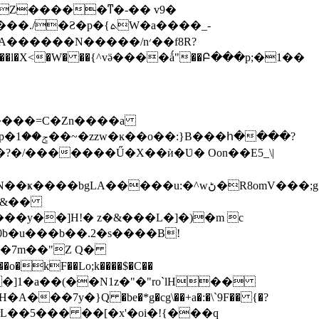
p�{ܬW�a����_-
��N�����/n׳��f8R?
'��l�X<�W� ��{^vӛ����ǻ"��Բ���p;�1��
����=C�Zn����a
��?
�/�������Ű�X��ѝ�Ʋ� Oon��E5_\|
�;��Υl�"z�O���sV�KNkd�m����ŋbR�HV�i��)+㺜
���y��]H!� z�&���L�]�)�m c
^��vŃnu�U/tŐ>��׹�Y�P�.�� �0b�u���b��.2�
s����B!
=�7m��"Z Q�
C�]1�a��(��N1z�"�"ro`lH��
rL��5��� ��[�x'�oi�!{���q