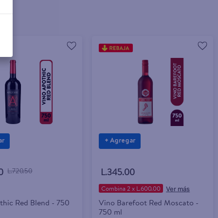
ar
+ Agregar
0
L.720.50
L.345.00
Combina 2 x L.600.00
thic Red Blend - 750
Vino Barefoot Red Moscato -
750 ml