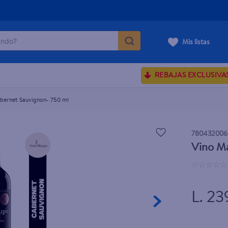
do?
Mis listas
ÁS BUSCADOS
REBAJAS EXCLUSIVA
sences
abernet Sauvignon- 750 ml
rporales dove
780432006
Vino Ma
enus
☆
☆
☆
☆
☆
L. 23