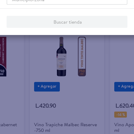
Buscar tienda
+ Agregar
+ Agreg
L.420.90
L.620.4
-
14 %
cabernet
Vino Trapiche Malbec Reserve
Vino Apo
-750 ml
ml