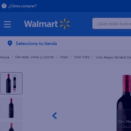
¿Cómo comprar?
¿Qué estás buscan
Vino Maipo Varietal Cabernet Sauvignon- 750 ml
L.239.10
TÉRMINOS M
Selecciona tu tienda
1
.
dove uv
2
.
herbal es
Cervezas, Vinos y Licores
Vinos
Vino Tinto
Vino Maipo Varietal C
3
.
ego
4
.
serums co
5
.
gillette v
6
.
dove
7
.
pañales
8
.
aceite
9
.
goodyear