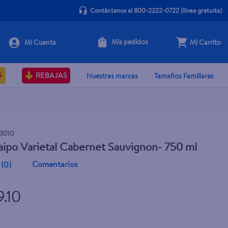
Contáctanos al 800-2222-0722
(línea gratuita)
Mis pedidos
Mi Carrito
+ Agregar
S
REBAJAS
Nuestras marcas
Tamaños Familiares
3010
ipo Varietal Cabernet Sauvignon- 750 ml
Comentarios
(
0
)
9.10