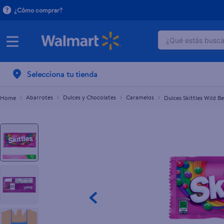
¿Cómo comprar?
¿Qué estás buscan
Dulces Skittles Wild Berry - 61.5 g
L.52.50
TÉRMINOS M
Selecciona tu tienda
1
.
crema do
2
.
herbal es
Abarrotes
Dulces y Chocolates
Caramelos
Dulces Skittles Wild Be
3
.
dove uv
4
.
ego
5
.
serums co
6
.
gillette v
7
.
dove
8
.
goodyear
9
.
pañales