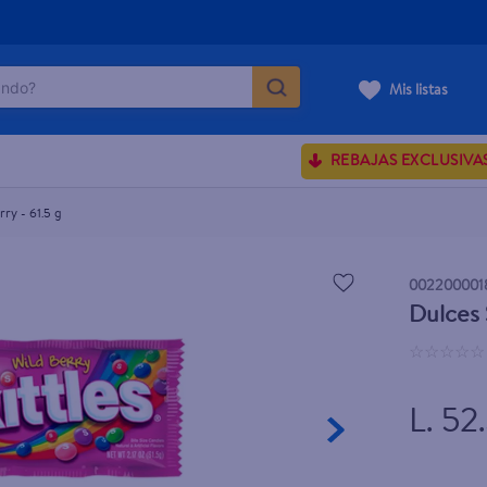
do?
Mis listas
ÁS BUSCADOS
REBAJAS EXCLUSIVA
ve serum
sences
rry - 61.5 g
002200001
Dulces S
rporales dove
☆
☆
☆
☆
☆
enus
L. 52