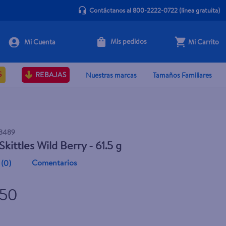
Contáctanos al 800-2222-0722
(línea gratuita)
Mis pedidos
Mi Carrito
+ Agregar
S
REBAJAS
Nuestras marcas
Tamaños Familiares
8489
kittles Wild Berry - 61.5 g
Comentarios
(
0
)
.50