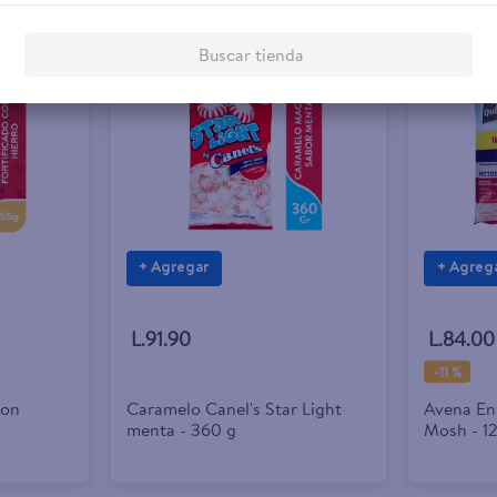
Buscar tienda
+ Agregar
+ Agreg
L.91.90
L.84.00
-
11 %
con
Caramelo Canel's Star Light
Avena En
menta - 360 g
Mosh - 1