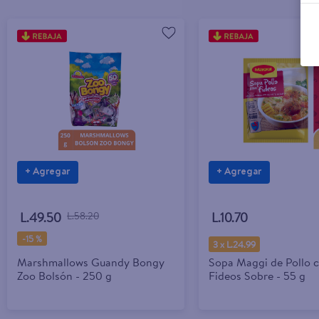
+ Agregar
+ Agregar
L.49.50
L.58.20
L.10.70
-
15 %
3 x L.24.99
Marshmallows Guandy Bongy
Sopa Maggi de Pollo 
Zoo Bolsón - 250 g
Fideos Sobre - 55 g