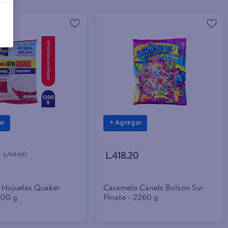
ar
+ Agregar
L.94.50
L.418.20
 Hojuelas Quaker
Caramelo Canels Bolson Sur
200 g
Pinate - 2260 g