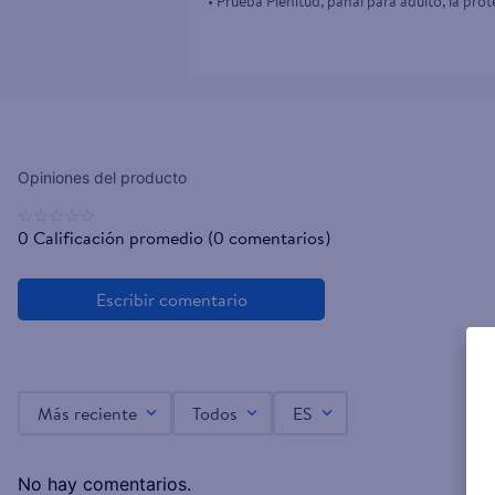
• Prueba Plenitud, pañal para adulto, la prot
☆
☆
☆
☆
☆
0 Calificación promedio
(0 comentarios)
Más reciente
Todos
ES
No hay comentarios.