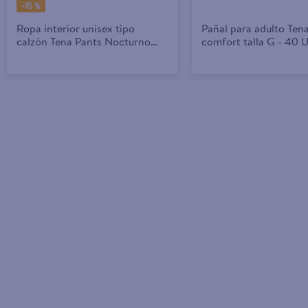
-
15 %
Ropa interior unisex tipo
Pañal para adulto Ten
calzón Tena Pants Nocturno
comfort talla G - 40 
Absorción Abundante para la
noche Talla G - 26 piezas