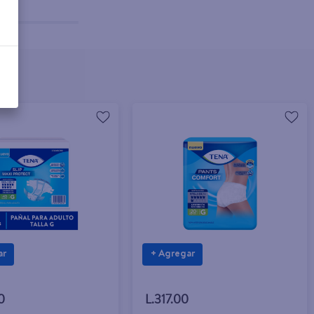
ar
+ Agregar
0
L.317.00