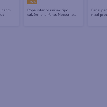
-
15 %
a pants
Ropa interior unisex tipo
Pañal par
Uds
calzón Tena Pants Nocturno
maxi prot
Absorción Abundante para la
noche Talla Chico Mediano - 26
piezas