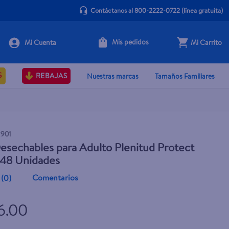
Contáctanos al 800-2222-0722
(línea gratuita)
Mis pedidos
Mi Carrito
+ Agregar
S
REBAJAS
Nuestras marcas
Tamaños Familiares
2901
esechables para Adulto Plenitud Protect
 48 Unidades
Comentarios
(
0
)
6.00