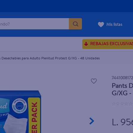
do?
G/XG - 48 Unidades
Mis listas
ÁS BUSCADOS
REBAJAS EXCLUSIVA
ve serum
sences
s Desechables para Adulto Plenitud Protect G/XG - 48 Unidades
744100817
Pants D
enus
G/XG -
rporales dove
☆
☆
☆
☆
☆
L. 95