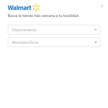
Busca la tienda más cercana a tu localidad.
¿Qué estás buscando?
Departamento
TÉRMINOS MÁS BUSCADOS
Selecciona tu tienda
1
.
crema dove serum
Municipio/Zona
Cervezas, Vinos y Licores
Cervezas
Artesanales e Importadas
2
.
herbal essences
Cerveza Miller Lite Lata 6 Pack - 2124 ml
3
.
dove uv
4
.
ego
5
.
serums corporales dove
6
.
gillette venus
:
0641194013041
7
.
dove
Cerveza Miller Lite Lata 6 Pack - 2124 ml
8
.
goodyear
Comentarios
9
.
pañales