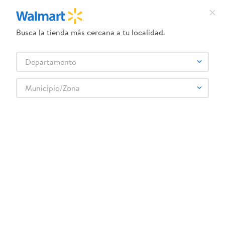
Busca la tienda más cercana a tu localidad.
¿Qué estás buscando?
Departamento
TÉRMINOS MÁS BUSCADOS
Selecciona tu tienda
1
.
crema dove serum
Municipio/Zona
2
.
herbal essences
500ml-mug-ceramico-peanuts-5-8
3
.
dove uv
OOPS!
4
.
ego
5
.
gillette venus
No encontramos ningún resultado para
"
500ml-mug-ceramico-peanuts-5-8
"
6
.
serums corporales dove
¿Qué debo hacer?
7
.
dove
8
.
pañales
Comprueba los términos ingresados
Intenta utilizar una sola palabra
9
.
aceite