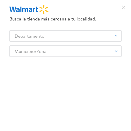
Busca la tienda más cercana a tu localidad.
¿Qué estás buscando?
Departamento
TÉRMINOS MÁS BUSCADOS
Selecciona tu tienda
1
.
crema dove serum
Municipio/Zona
Ropa y Zapatería
Ropa Para Niños
2
.
herbal essences
Ropa Interior y Pijamas de Niños
2pack Boxer Avenger Nino 10a16
3
.
dove uv
4
.
ego
5
.
serums corporales dove
6
.
gillette venus
:
6970339325676
7
.
dove
2pack Boxer Avenger Nino 10a16
8
.
goodyear
Comentarios
9
.
pañales