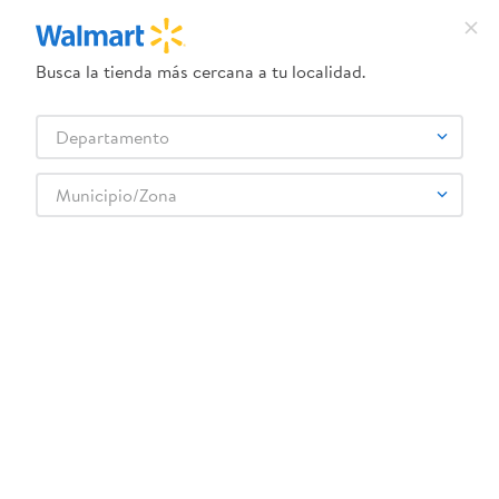
Busca la tienda más cercana a tu localidad.
¿Qué estás buscando?
Departamento
TÉRMINOS MÁS BUSCADOS
Selecciona tu tienda
1
.
crema dove serum
Municipio/Zona
2
.
herbal essences
3
.
dove uv
4
.
ego
5
.
gillette venus
6
.
serums corporales dove
7
.
dove
8
.
pañales
9
.
aceite